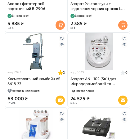
Апарат фототерапії
Апарат Ультразвуки +
портативний B-2906
видалення чорних крапок LQ-
138B
В наявності
В наявності
5 985 ₴
2 385 ₴
133 $
53 $
код 2692
код 3639
2
0
Косметологічний комбайн AS-
Апарат AN - 102 (3в1) для
8618-33
мікродерамабразії та
омолодження шкіри обличчя
Немає в наявності
Під замовлення
63 000 ₴
24 525 ₴
1 400 $
545 $