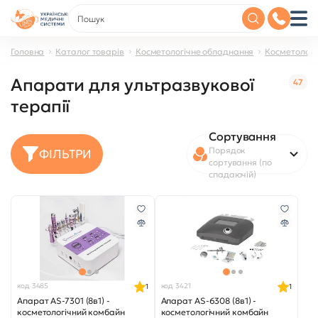
Головна
Каталог товарів
Косметологічне обладнання
Косметологі
Апарати для ультразвукової
47
терапії
Сортування
Порядок
ФІЛЬТРИ
сортування (по
спадаючій)
код 3485
код 3421
1
1
Апарат AS-7301 (8в1) -
Апарат AS-6308 (8в1) -
косметологічний комбайн
косметологічний комбайн