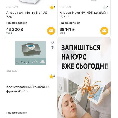
код 3439
код 3621
1
0
Апарат для пілінгу 5 в 1 AS-
Апарат Nova NV-N95-комбайн
7201
"5 в 1"
Під замовлення
Під замовлення
43 200 ₴
38 141 ₴
960 $
848 $
код 1220
4
Косметологічний комбайн 3
функції AS-C3
Під замовлення