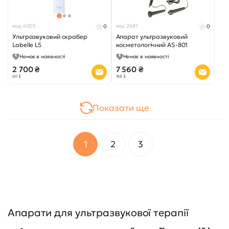
код 4003
код 2681
0
0
Ультразвуковий скрабер
Апарат ультразвуковий
Labelle L5
косметологічний AS-801
Немає в наявності
Немає в наявності
2 700 ₴
7 560 ₴
60 $
168 $
Показати ще
1
2
3
Апарати для ультразвукової терапії