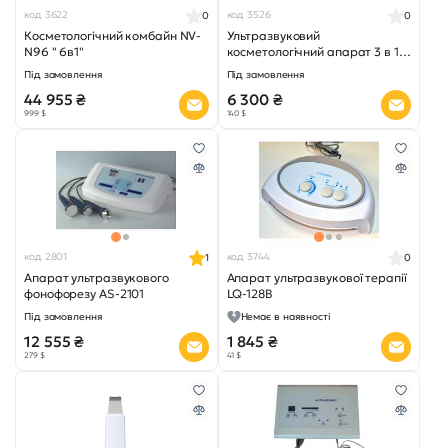
код 3622
код 3526
0
0
Косметологічний комбайн NV-
Ультразвуковий
N96 " 6в1"
косметологічний апарат 3 в 1
as-M3 new
Під замовлення
Під замовлення
44 955 ₴
6 300 ₴
999 $
140 $
код 2801
код 3744
1
0
Апарат ультразвукового
Апарат ультразвукової терапії
фонофорезу AS-2101
LQ-128B
Під замовлення
Немає в наявності
12 555 ₴
1 845 ₴
279 $
41 $