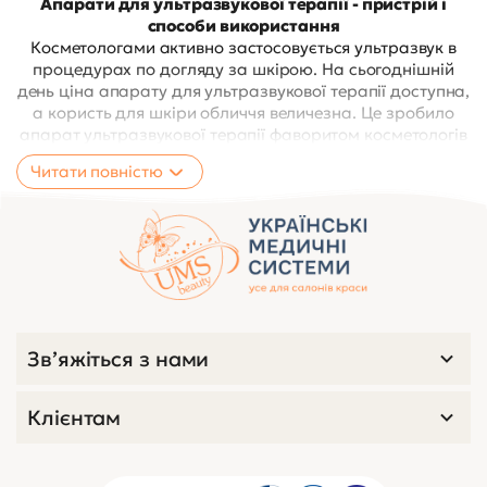
Апарати для ультразвукової терапії - пристрій і
способи використання
Косметологами активно застосовується ультразвук в
процедурах по догляду за шкірою. На сьогоднішній
день ціна апарату для ультразвукової терапії доступна,
а користь для шкіри обличчя величезна. Це зробило
апарат ультразвукової терапії фаворитом косметологів
в Україні і в Києві.
Читати повністю
Ультразвукові коливання надають ефект масажу і
сприяють поліпшенню стану шкіри. Вони
застосовуються не тільки в косметології, а ще й в
терапії. Лікують неврологічні захворювання,
захворювання лор - органів, сечостатевої та м'язової
системи.
Існують ультразвукові випромінювачі двох видів:
Зв’яжіться з нами
стаціонарні;
портативні.
Клієнтам
Всі вони мають однаковий принцип пристрою:
корпус, з вбудованим генератором високочастотних