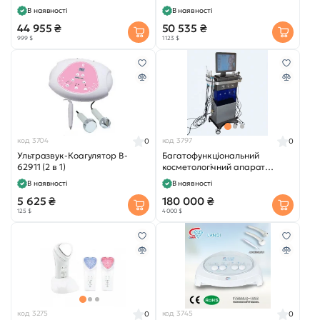
В наявності
В наявності
44 955 ₴
50 535 ₴
999 $
1 123 $
код 3704
код 3797
0
0
Ультразвук-Коагулятор B-
Багатофункціональний
62911 (2 в 1)
косметологічний апарат
HydraBeauty для шліфування
В наявності
В наявності
шкіри UMS-W8
5 625 ₴
180 000 ₴
125 $
4 000 $
код 3275
код 3745
0
0