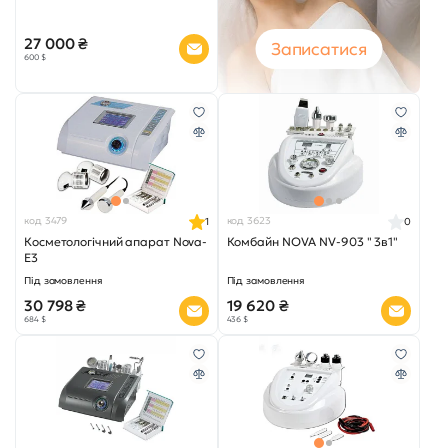
27 000 ₴
Записатися
600 $
код 3479
код 3623
1
0
Косметологічний апарат Nova-
Комбайн NOVA NV-903 " 3в1"
E3
Під замовлення
Під замовлення
30 798 ₴
19 620 ₴
684 $
436 $