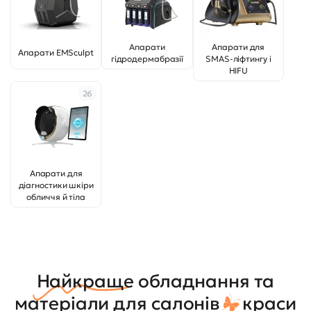
Апарати
Апарати для
Апарати EMSculpt
гідродермабразії
SMAS-ліфтингу і
HIFU
26
Апарати для
діагностики шкіри
обличчя й тіла
Найкраще
обладнання та
матеріали для салонів
краси