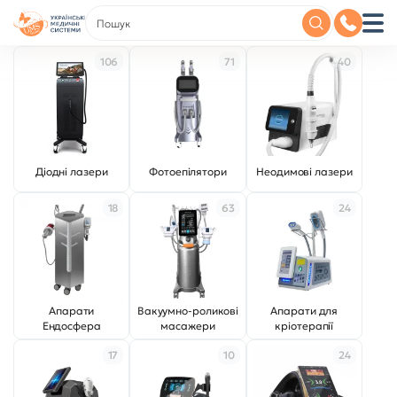
106
71
40
Діодні лазери
Фотоепілятори
Неодимові лазери
18
63
24
Апарати
Вакуумно-роликові
Апарати для
Ендосфера
масажери
кріотерапії
17
10
24