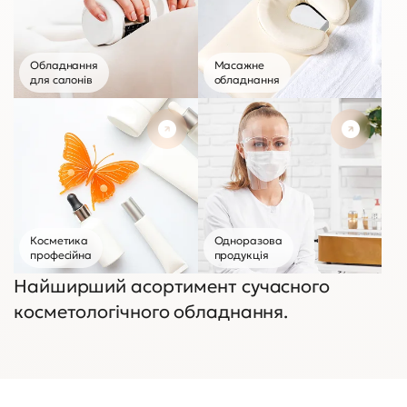
Обладнання
Масажне
для салонів
обладнання
Більше 290 пропозицій
Більше 1
Косметика
Одноразова
професійна
продукція
Найширший асортимент сучасного
косметологічного обладнання.