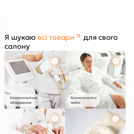
Я шукаю
всі товари
для свого
салону
Більше 960 пропозицій
Більше 41
Косметологічне
Косметологічні
обладнання
меблі
Більше 490 пропозицій
Більше 2