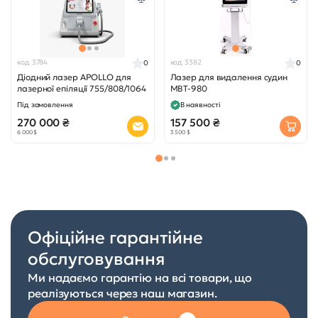
код 3784
код 3382
0
0
Діодний лазер APOLLO для
Лазер для видалення судин
лазерної епіляції 755/808/1064
MBT-980
Під замовлення
В наявності
270 000 ₴
157 500 ₴
6 000 $
3 500 $
Офіційне гарантійне
обслуговування
Ми надаємо гарантію на всі товари, що
реалізуються через наш магазин.