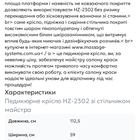
площа платформи і наявність не ковзаючого покриття
дозволяють використовувати HZ-2302 без ризику
перекидання або зісковзування ванночки зі станини.<
br> саме крісло, підніжка і сидіння стільчика покриті
товстим шаром пінополіуретану і обтягнуті
високоякісним білим шкірозамінником, що витримує
вплив будь-яких миючих і дезінфікуючих розчинів.< br>
купуючи в інтернет-магазині
www.massage-
systems.com.ua< / a > це педикюрне крісло, ви, за
невелику ціну, забезпечує майстру салону краси
можливість протягом тривалого часу комфортно
виконувати свою роботу, а клієнту салону краси
надаєте ідеальні умови для відпочинку під час
процедури!
Характеристики
Педикюрне крісло HZ-2302 зі стільчиком
майстра
Довжина, см
112,5
Ширина, см
59