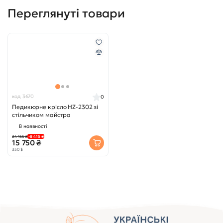
Переглянуті товари
код 3670
0
Педикюрне крісло HZ-2302 зі
стільчиком майстра
В наявності
24 165 ₴
-8 415 ₴
15 750 ₴
350 $