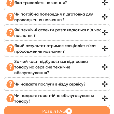
Яка тривалість навчання?
Чи потрібна попередня підготовка для
проходження навчання?
Які технічні аспекти розглядаються під час
навчання?
Який результат отримає спеціаліст після
проходження навчання?
За чий кошт відбувається відправка
товару на сервісне технічне
обслуговування?
Чи надаєте послуги виїзду сервісу?
Чи надаєте гарантійне обслуговування
товару?
Розділ FAQ