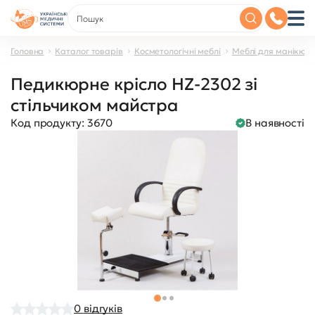
Головна
Каталог товарів
Косметологічні меблі
Меблі для манікюру
Педикюрне крісло HZ-2302 зі
стільчиком майстра
Код продукту:
3670
В наявності
0
відгуків