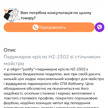
Вам потрібна консультація по цьому
товару?
Передзвоніть
Опис
Педикюрне крісло HZ-2302 зі стільчиком
майстра
< p align="justify">педикюрне крісло HZ-2302 є
відмінною бюджетною моделлю, яка при своїй досить
низькій ціні надає максимальний комфорт для майстра
і відвідувача педикюрного або СПА Кабінету. Ціна
обладнання абсолютно не позначиться на його
надійності, оскільки станина і каркас виготовлені з
товстого сталевого профілю, покритого порошковою
фарбою, надійно захищає метал від попадання
агресивних речовин, вологи і механічних пошкоджень.