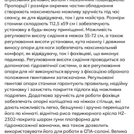
Пропорції і розміри окремих частин обладнання
створюють максимально можливу зручність під час
сеансу, як для відвідувача, так і для майстра. Розміри
станини складають 112,5 х59 см і забезпечують
установку в будь-якому приміщенні. Можливість
регулювати висоту сидіння в межах 55-72 см, а також
регулювання висоти установки, кута нахилу і довжини
виносу опори для ноги забезпечать максимальний
комфорт, як відвідувачу, так і фахівцеві, що виконує
педикюр. Регулювання висоти сидіння проводиться за
допомогою гідравлічної системи, а все регулювання
опори для ніг виконуються вручну з фіксацією обраного
положення гвинтовими затискачами. Регульовані
гвинтові опори станини гарантують правильну, надійну
установку і захистять покриття підлоги від можливих
подряпин. Додаткова зручність для роботи фахівця
забезпечать опорні коліщатка на ніжках стільця, які
дають можливість легко, безшумно і зручно переміщати
його по кімнаті. відмітна риса педикюрного крісла HZ-
2302-покрита шаром гуми платформа для
гідромасажної ванночки, яка також дозволить
використовувати його для роботи в СПА-салоні. Велика