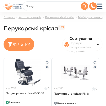
Головна
Каталог товарів
Косметологічні меблі
Меблі для перукар
Перукарські крісла
143
Сортування
Порядок
ФІЛЬТРИ
сортування (по
спадаючій)
код 3552
код 1186
0
0
Перукарське крісло F-3308
Перукарське крісло PK-8
В наявності
Немає в наявності