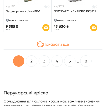
код 1313
код 3579
0
0
Перукарське крісло PK-1
ПЕРУКАРСЬКЕ КРІСЛО PK8822
Немає в наявності
Немає в наявності
9 585 ₴
45 630 ₴
213 $
1 014 $
Показати ще
1
2
3
4
5
..
8
Перукарські крісла
Обладнання для салонів краси має важливе значення
для створення іміджу і залучення клієнтів. Основою