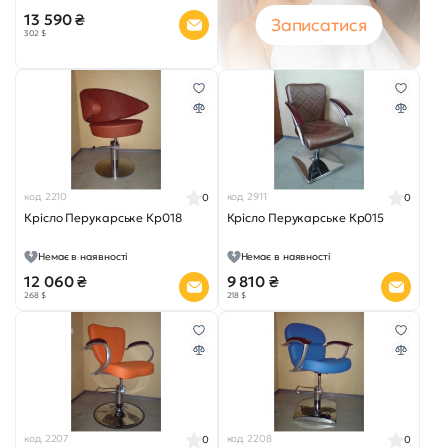
13 590 ₴
Записатися
302 $
код 2210
код 2911
0
0
Крісло Перукарське Кр018
Крісло Перукарське Кр015
Немає в наявності
Немає в наявності
12 060 ₴
9 810 ₴
268 $
218 $
код 2207
код 2208
0
0