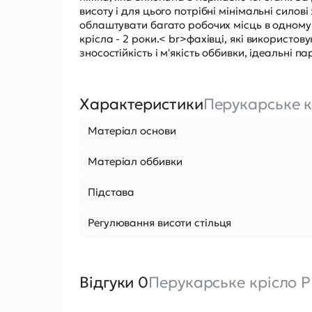
висоту і для цього потрібні мінімальні сил
облаштувати багато робочих місць в одному с
крісла - 2 роки.< br>фахівці, які використов
зносостійкість і м'якість оббивки, ідеальні 
Характеристики
Перукарське к
Матеріал основи
Матеріал оббивки
Підстава
Регулювання висоти стільця
Відгуки 0
Перукарське крісло P