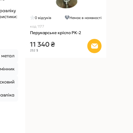
дравліку
ристики:
0
відгуків
Немає в наявності
код 1177
Перукарське крісло PK-2
11 340 ₴
252 $
 метал
мінник
сковий
равліка