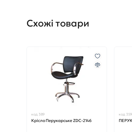
Схожі товари
код 389
код 35
Крісло Перукарське ZDC-2146
ПЕРУК