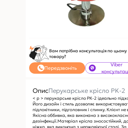
Вам потрібна консультація по цьому
товару?
Viber
Передзвоніть
консультац
Опис
Перукарське крісло PK-2
< p > перукарське крісло РК-2 ідеально під
Його дизайн і стиль дозволяє використовуват
підлокітники, підголовник і спинку. Клієнт 
Якісна оббивка, яка виконана з висококласно
дезінфекції.Матеріал крісла зносостійкий, до
ніжка, яка виконана з нержавіючої сталі. За