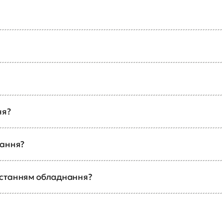
ня?
чання?
истанням обладнання?