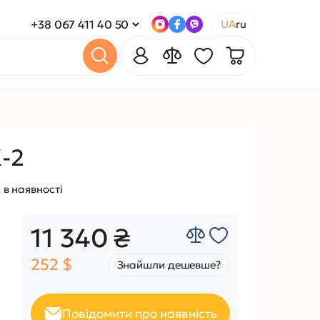
+38 067 411 40 50
UA
ru
-2
 в наявності
11 340 ₴
252 $
Знайшли дешевше?
Повідомити про наявність