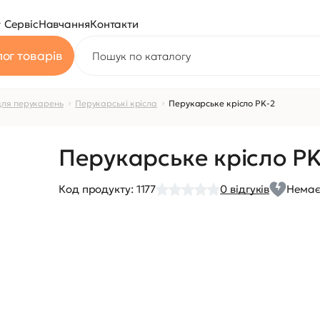
Сервіс
Навчання
Контакти
ог товарів
для перукарень
Перукарські крісла
Перукарське крісло PK-2
Перукарське крісло PK
Код продукту:
1177
0
відгуків
Немає