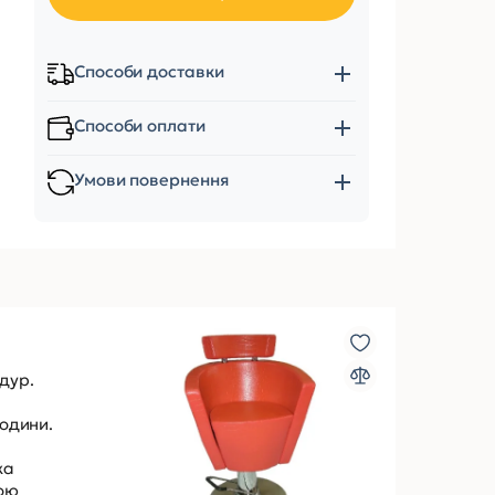
Способи доставки
Способи оплати
Умови повернення
дур.
години.
ка
вою