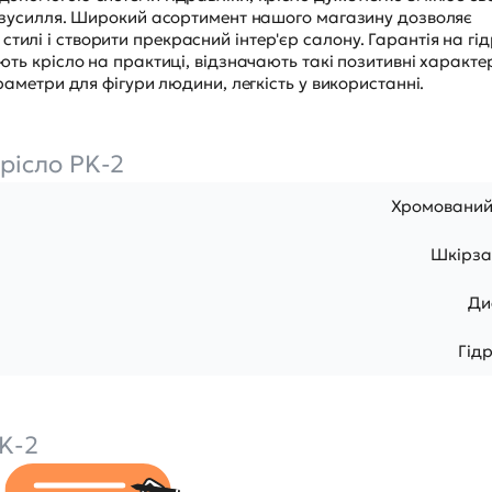
ові зусилля. Широкий асортимент нашого магазину дозволяє
тилі і створити прекрасний інтер'єр салону. Гарантія на гі
ують крісло на практиці, відзначають такі позитивні характе
параметри для фігури людини, легкість у використанні.
рісло PK-2
Хромований
Шкірза
Ди
Гід
K-2