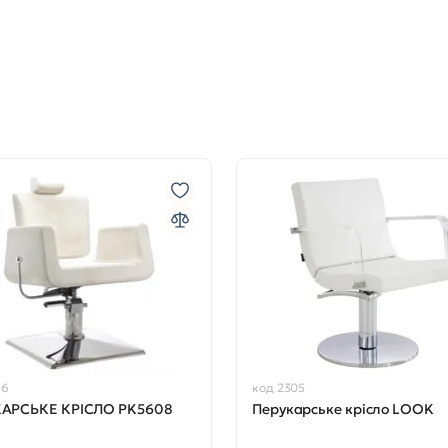
96
код 2305
АРСЬКЕ КРІСЛО PK5608
Перукарське крісло LOOK