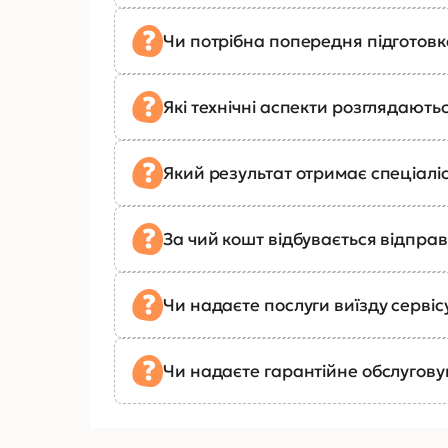
Чи потрібна попередня підготов
Які технічні аспекти розглядають
Який результат отримає спеціалі
За чий кошт відбувається відправ
Чи надаєте послуги виїзду сервіс
Чи надаєте гарантійне обслугов