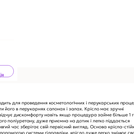
ія
ходить для проведення косметологічних і перукарських проце
и його в перукарнях салонах і залах. Крісло має зручні
не відчує дискомфорту навіть якщо процедура займе більше 1 
го поліуретану, дуже приємна на дотик і легко піддається
вгий час зберігає свій первісний вигляд. Основа крісла-стій
 допомогою системи гідравліки, крісло дуже легко змінює с