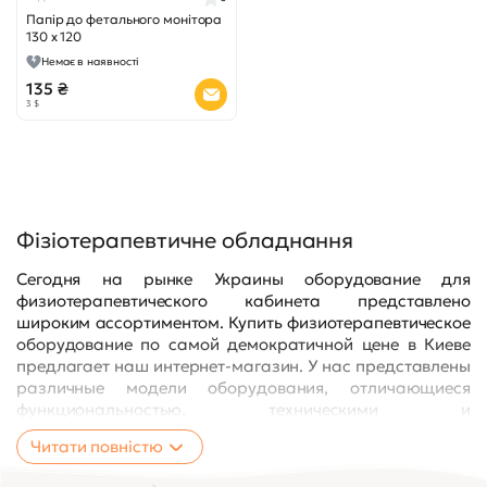
Папір до фетального монітора
130 х 120
Немає в наявності
135 ₴
3 $
Фізіотерапевтичне обладнання
Сегодня на рынке Украины оборудование для
физиотерапевтического кабинета представлено
широким ассортиментом. Купить физиотерапевтическое
оборудование по самой демократичной цене в Киеве
предлагает наш интернет-магазин. У нас представлены
различные модели оборудования, отличающиеся
функциональностью, техническими и
эксплуатационными характеристиками, а также
Читати повністю
предназначением областью применения.
Мы предлагаем купить оборудование для