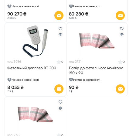
Немає в наявності
Немає в наявності
90 270 ₴
80 280 ₴
2 006 $
1 784 $
код 3086
код 2721
0
0
Фетальний допплер BT 200
Папір до фетального монітора
150 х 90
Немає в наявності
Немає в наявності
8 055 ₴
90 ₴
179 $
2 $
код 2722
0