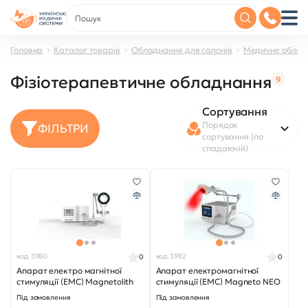
Головна
Каталог товарів
Обладнання для салонів
Медичне облад
Фізіотерапевтичне обладнання
9
Сортування
Порядок
ФІЛЬТРИ
сортування (по
спадаючій)
код 3980
код 3982
0
0
Апарат електро магнітної
Апарат електромагнітної
стимуляції (ЕМС) Magnetolith
стимуляції (ЕМС) Magneto NEO
Під замовлення
Під замовлення