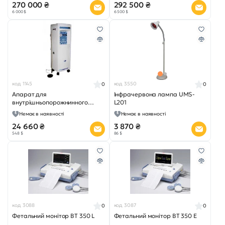
270 000 ₴
292 500 ₴
6 000 $
6 500 $
код 1145
код 3550
0
0
Апарат для
Інфрачервона лампа UMS-
внутрішньопорожнинного
L201
зрошення кишечника
Немає в наявності
Немає в наявності
24 660 ₴
3 870 ₴
548 $
86 $
код 3088
код 3087
0
0
Фетальний монітор BT 350 L
Фетальний монітор BT 350 E