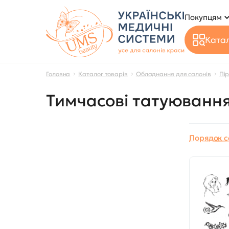
Покупцям
Катал
Головна
Каталог товарів
Обладнання для салонів
Пір
Тимчасові татуюванн
Порядок с