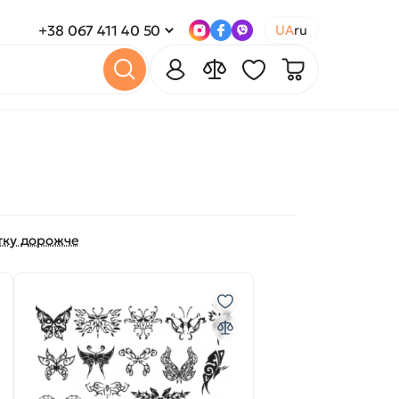
+38 067 411 40 50
UA
ru
тку дорожче