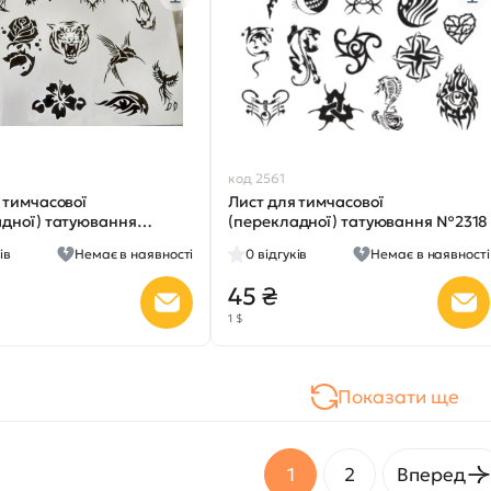
код 2561
 тимчасової
Лист для тимчасової
адної) татуювання
(перекладної) татуювання №2318
ів
Немає в наявності
0
відгуків
Немає в наявності
45 ₴
1 $
Показати ще
1
2
Вперед