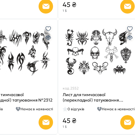
45 ₴
1 $
код 2552
 тимчасової
Лист для тимчасової
адної) татуювання №2312
(перекладної) татуювання
№2309
ів
Немає в наявності
0
відгуків
Немає в наявності
45 ₴
1 $