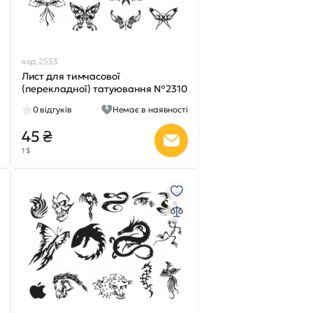
код 2553
Лист для тимчасової
(перекладної) татуювання №2310
0
відгуків
Немає в наявності
45 ₴
1 $