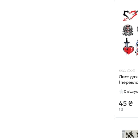
код 2550
Лист для
(перекл
№2307
0
відгук
45 ₴
1 $