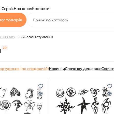
Сервіс
Навчання
Контакти
ог товарів
синг і тату
Тимчасові татуювання
я
20
ортування (по спадаючій)
Новинки
Спочатку дешевше
Споча