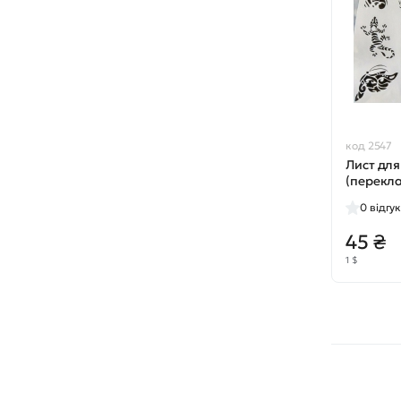
код 2547
Лист для
(перекл
№2304
0
відгук
45 ₴
1 $