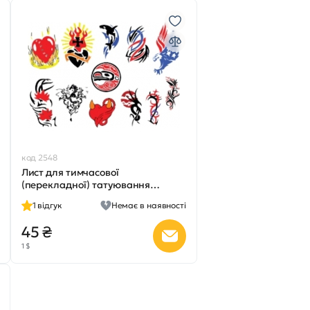
код 2548
Лист для тимчасової
(перекладної) татуювання
№2305
1
відгук
Немає в наявності
45 ₴
1 $