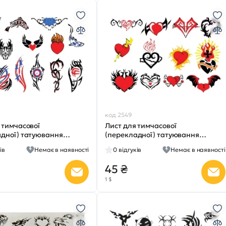
код 2549
 тимчасової
Лист для тимчасової
адної) татуювання
(перекладної) татуювання
№2306
ів
Немає в наявності
0
відгуків
Немає в наявності
45 ₴
1 $