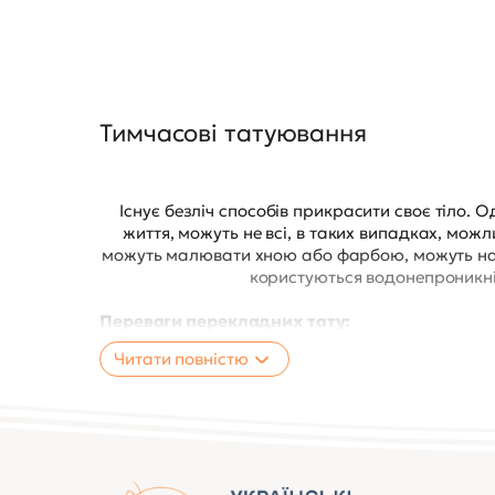
Тимчасові татуювання
Існує безліч способів прикрасити своє тіло. 
життя, можуть не всі, в таких випадках, мож
можуть малювати хною або фарбою, можуть нано
користуються водонепроникні 
Переваги перекладних тату:
процес нанесення займає кілька хвилин;
Читати повністю
ліквідувати обридлий малюнок можна швидко і 
доступна ціна на тимчасові татуювання - перев
величезний вибір готових малюнків;
барвники нешкідливі для здоров'я;
дозволено нанесення дітям;
можливе самостійне нанесення.