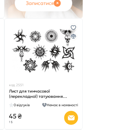
Записатися
код 2551
Лист для тимчасової
(перекладної) татуювання
№2308
0
відгуків
Немає в наявності
45 ₴
1 $