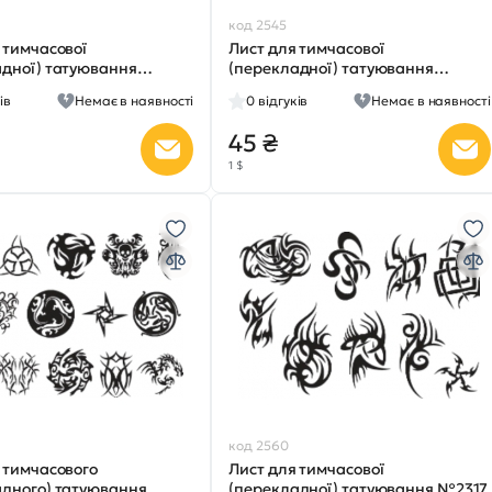
код 2545
 тимчасової
Лист для тимчасової
адної) татуювання
(перекладної) татуювання
№2302
ів
Немає в наявності
0
відгуків
Немає в наявності
45 ₴
1 $
код 2560
 тимчасового
Лист для тимчасової
адного) татуювання
(перекладної) татуювання №2317