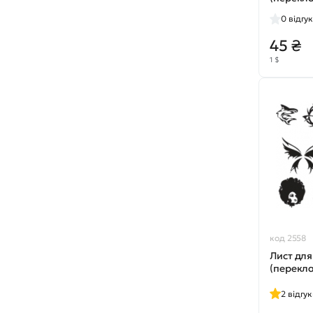
№2319
0
відгук
45 ₴
1 $
код 2558
Лист для
(перекл
2
відгу