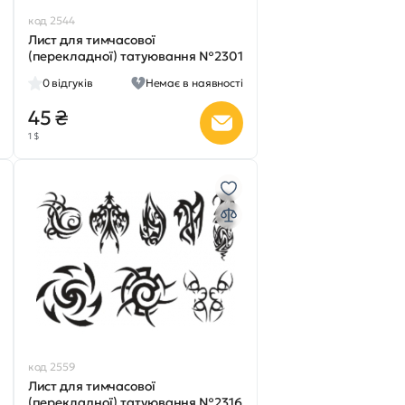
код 2544
Лист для тимчасової
(перекладної) татуювання №2301
0
відгуків
Немає в наявності
45 ₴
1 $
код 2559
Лист для тимчасової
(перекладної) татуювання №2316