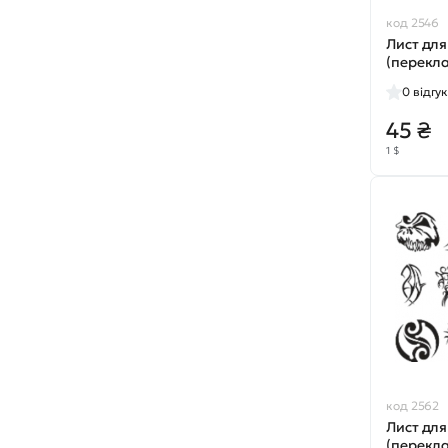
код 2546
Лист для
(перекл
№2303
0
відгук
45 ₴
1 $
код 2562
Лист для
(перекл