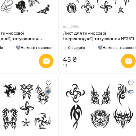
код 2554
 тимчасової
Лист для тимчасової
адної) татуювання
(перекладної) татуювання №2311
ів
Немає в наявності
0
відгуків
Немає в наявності
45 ₴
1 $