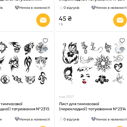
ів
Немає в наявності
0
відгуків
Немає в наявності
45 ₴
1 $
код 2557
 тимчасової
Лист для тимчасової
адної) татуювання №2315
(перекладної) татуювання №2314
ки
Немає в наявності
0
відгуків
Немає в наявності