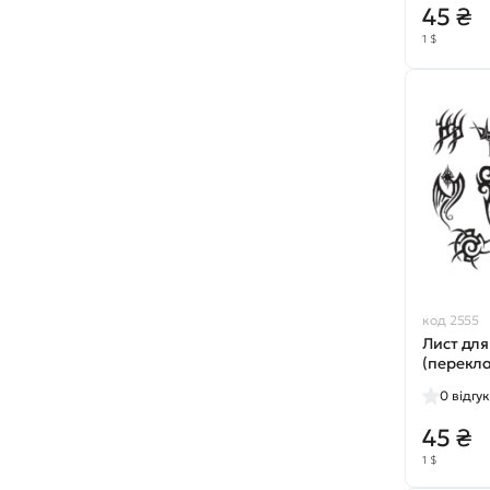
45 ₴
1 $
код 2555
Лист для
(перекл
0
відгук
45 ₴
1 $