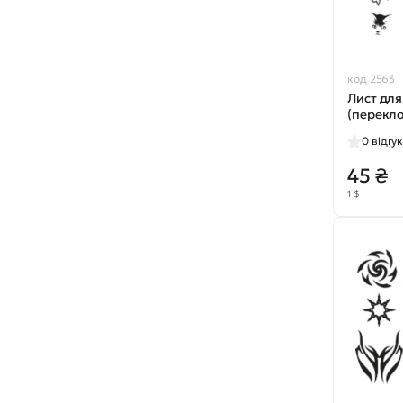
код 2563
Лист для
(перекл
№2320
0
відгук
45 ₴
1 $