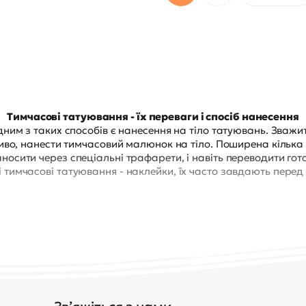
Тимчасові татуювання - їх переваги і спосіб нанесення
Одним з таких способів є нанесення на тіло татуювань. Зважи
ливо, нанести тимчасовий малюнок на тіло. Поширена кілька
сити через спеціальні трафарети, і навіть переводити го
тимчасові татуювання - наклейки, їх часто завдають перед 
безболісно;
одки;