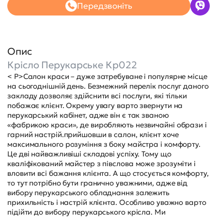
Передзвоніть
Опис
Крісло Перукарське Кр022
< P>Салон краси – дуже затребуване і популярне місце
на сьогоднішній день. Безмежний перелік послуг даного
закладу дозволяє здійснити всі послуги, які тільки
побажає клієнт. Окрему увагу варто звернути на
перукарський кабінет, адже він є так званою
«фабрикою краси», де виробляють незвичайні образи і
гарний настрій.прийшовши в салон, клієнт хоче
максимального розуміння з боку майстра і комфорту.
Це дві найважливіші складові успіху. Тому що
кваліфікований майстер з півслова може зрозуміти і
вловити всі бажання клієнта. А що стосується комфорту,
то тут потрібно бути гранично уважними, адже від
вибору перукарського обладнання залежить
прихильність і настрій клієнта. Особливо уважно варто
підійти до вибору перукарського крісла. Ми