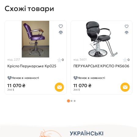
Схожі товари
код 2217
код 3601
0
0
Крісло Перукарське Кр025
ПЕРУКАРСЬКЕ КРІСЛО PK5606
Немає в наявності
Немає в наявності
11 070 ₴
11 070 ₴
246 $
246 $