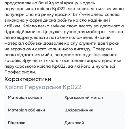
представляємо Вашій увазі кращу модель
перукарського крісла Кр022, яка користується великою
популярністю на ринку краси.< br />металева основа
виконана у формі диска робить крісло надійним і
стійким. Крісло легко змінює свою висоту за допомогою
гідропідйомника. Це дуже зручно для майстра - можна
легко відрегулювати потрібне положення. Якісний
матеріал оббивки дозволяє кріслу служити довгі роки,
не втрачаючи свого колишнього вигляду. Поверхня
легко піддається мийці за допомогою дезінфікуючих
засобів. Зручність і якість - ось головні характеристики
перукарського крісла Кр022, за які його цінують всі
Професіонали.
Характеристики
Крісло Перукарське Кр022
Матеріал основи
Хромований метал
Матеріал оббивки
Шкірзамінник
Підстава
Дисковий