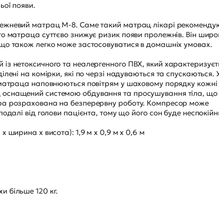
ьої появи.
ежневий матрац M-8. Саме такий матрац лікарі рекоменду
го матраца суттєво знижує ризик появи пролежнів. Він широ
що також легко може застосовуватися в домашніх умовах.
із нетоксичного та неалергенного ПВХ, який характеризуєт
лені на комірки, які по черзі надуваються та спускаються. 
 матраца наповнюються повітрям у шаховому порядку кожні
 оснащений системою обдування та просушування тіла, що
ра розрахована на безперервну роботу. Компресор може
одалі від голови пацієнта, тому що його сон буде неспокійн
ширина х висота): 1,9 м х 0,9 м х 0,6 м
 більше 120 кг.