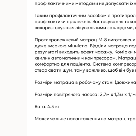
профілактичними методами не допускати їхн
Таким профілактичним засобом є протипрол
профілактики пролежнів. Застосування тако
використовується лікувальними закладами, 
Протипролежневий матрац M-8 виготовлений 
дуже високою міцністю. Відділи матраца поді
результаті виходить ефект масажу. Комірки
хвилин автоматичним компресором. Матрац
комфортно для пацієнта. Система компресо
створювати шум, тому важливо, щоб він був п
Розміри матраца в робочому стані (довжина х 
Розміри повітряного насоса: 2,7м х 1,3м х 1,1м
Вага: 4.3 кг
Максимальне навантаження на матрац: трохи