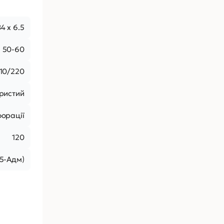
4 х 6.5
50-60
110/220
ристий
форації
120
5-Адм)