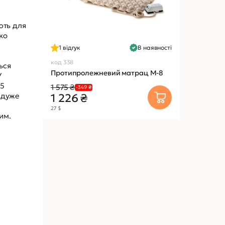
ють для
ко
1
відгук
В наявності
код 338
ься
Протипролежневий матрац M-8
У
 5
1 575 ₴
-349 ₴
 дуже
1 226 ₴
27 $
им.