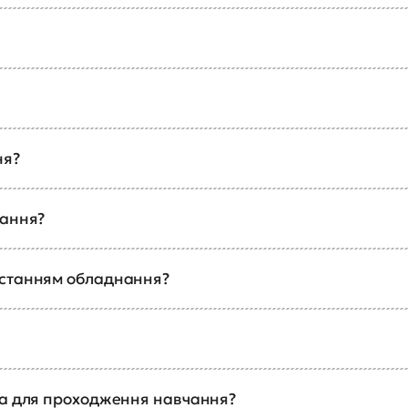
ня?
чання?
истанням обладнання?
ка для проходження навчання?