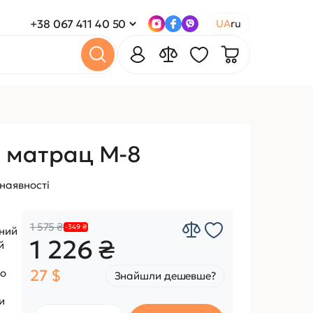
+38 067 411 40 50
UA
ru
 матрац M-8
 наявності
1 575 ₴
-349 ₴
ний
1 226 ₴
й
по
27 $
Знайшли дешевше?
и