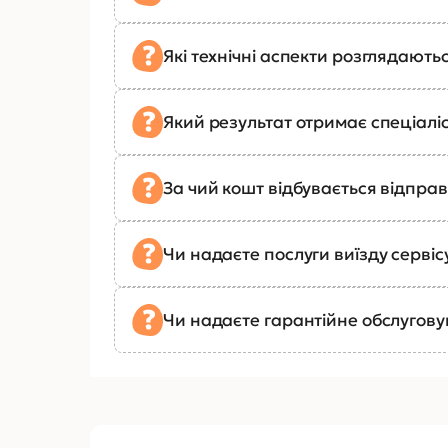
Які технічні аспекти розглядають
Який результат отримає спеціалі
За чий кошт відбувається відправ
Чи надаєте послуги виїзду сервіс
Чи надаєте гарантійне обслугов