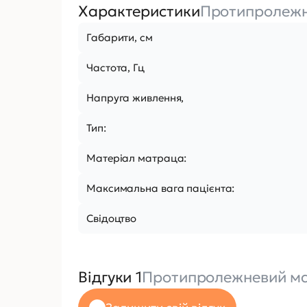
Характеристики
Протипролежн
Габарити, см
Частота, Гц
Напруга живлення,
Тип:
Матеріал матраца:
Максимальна вага пацієнта:
Свідоцтво
Відгуки 1
Протипролежневий м