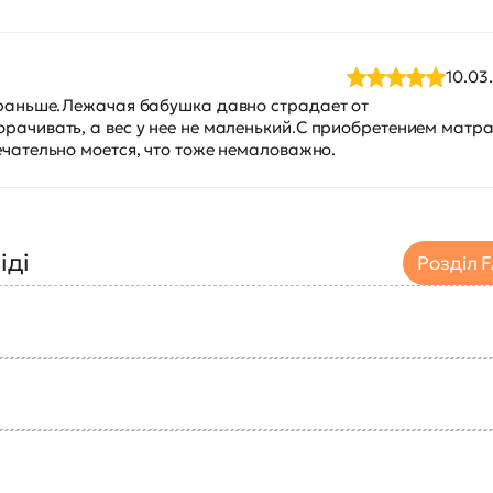
10.03
и раньше.Лежачая бабушка давно страдает от
рачивать, а вес у нее не маленький.С приобретением матр
ечательно моется, что тоже немаловажно.
іді
Розділ 