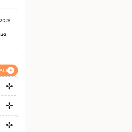
.2025
аца
FAQ