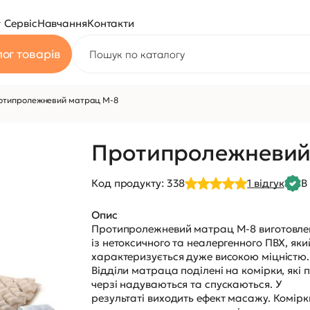
Сервіс
Навчання
Контакти
ог товарів
отипролежневий матрац M-8
Протипролежневий
Код продукту:
338
1
відгук
В
Опис
Протипролежневий матрац M-8 виготовле
із нетоксичного та неалергенного ПВХ, яки
характеризується дуже високою міцністю.
Відділи матраца поділені на комірки, які 
черзі надуваються та спускаються. У
результаті виходить ефект масажу. Комірк