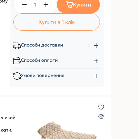
ому
Купити
Купити в 1 клік
Способи доставки
Способи оплати
Умови повернення
великий
скати,