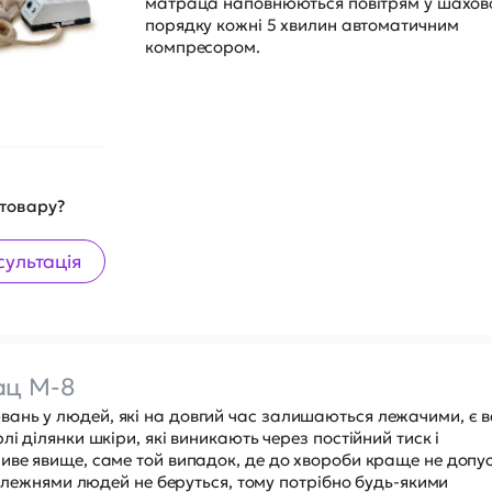
матраца наповнюються повітрям у шахов
порядку кожні 5 хвилин автоматичним
компресором.
 товару?
сультація
ац M-8
ань у людей, які на довгий час залишаються лежачими, є 
і ділянки шкіри, які виникають через постійний тиск і
иве явище, саме той випадок, де до хвороби краще не допу
пролежнями людей не беруться, тому потрібно будь-якими