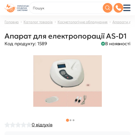
Головна
Каталог товарів
Косметологічне обладнання
Апарати дл
Апарат для електропорації AS-D1
Код продукту:
1589
В наявності
0
відгуків