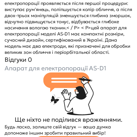
електропорації проявляється після першої процедури:
виступає рум'янець, поліпшується колір обличчя, а після
двох-трьох маніпуляцій зменшується глибина зморшок,
відчутно підвищується тонус, відбувається глибоке
насичення вологою тканин.< / P> < P>цей апарат для
електропорації моделі AS-D1 має компактні розміри,
сучасний дизайн, сертифікований в Україні. Дана
модель має два електроди, які призначені для обробки
великих зон обличчя і періорбітальної області.
Відгуки 0
Апарат для електропорації AS-D1
Ще ніхто не поділився враженнями.
Будь ласка, залиште свій відгук — ваша думка
допоможе іншим зробити правильний вибір!