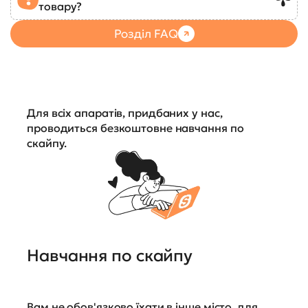
товару?
Розділ FAQ
Для всіх апаратів, придбаних у нас,
проводиться безкоштовне навчання по
скайпу.
Навчання по скайпу
Вам не обов'язково їхати в інше місто, для