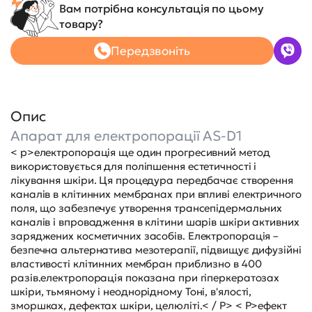
Вам потрібна консультація по цьому
товару?
Передзвоніть
Опис
Апарат для електропорації AS-D1
< p>електропорація ще один прогресивний метод
використовується для поліпшення естетичності і
лікування шкіри. Ця процедура передбачає створення
каналів в клітинних мембранах при впливі електричного
поля, що забезпечує утворення трансепідермальних
каналів і впровадження в клітини шарів шкіри активних
заряджених косметичних засобів. Електропорація –
безпечна альтернатива мезотерапії, підвищує дифузійні
властивості клітинних мембран приблизно в 400
разів.електропорація показана при гіперкератозах
шкіри, тьмяному і неоднорідному Тоні, в'ялості,
зморшках, дефектах шкіри, целюліті.< / P> < P>ефект