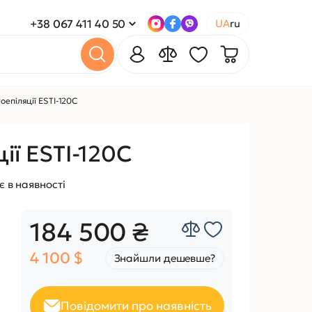
+38 067 411 40 50
UA
ru
оепіляції ESTI-120C
ії ESTI-120C
 в наявності
184 500 ₴
4 100 $
Знайшли дешевше?
Повідомити про наявність