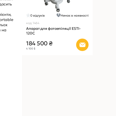
 досить
ієнти,
0
відгуків
Немає в наявності
ortable
код 1464
тьох
Апарат для фотоепіляції ESTI-
я на
120C
184 500 ₴
4 100 $