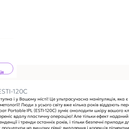
ія
ESTI-120C
упна і у Вашому місті! Це ультрасучасна маніпуляція, яка є
метології! Люди з усього світу вже кілька років віддають пер
рат Portable IPL (ESTI-120C) зуміє омолодити шкіру вашого к
переніс вдалу пластичну операцію! Але тільки ефект надани
енденції і тренди останніх років, і тільки безпечні прилади д
є процедури на вищому рівні: видалення і корекція пігментн