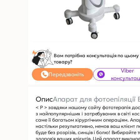
Вам потрібна консультація по цьому
товару?
Viber
Передзвоніть
консультац
Опис
Апарат для фотоепіляції 
< P > завдяки нашому сайту фототерапія дост
з найпопулярніших і затребуваних в світі кос
саме її багатьом хірургічним операціям. Апа
настільки результативно, немов ваш клієнт 
буде без розрізів, синців і болю! Вибирайте т
здоров'я ваших клієнтів. Цей апарат викона