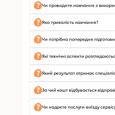
Чи проводите навчання з викор
Яка тривалість навчання?
Чи потрібна попередня підготов
Які технічні аспекти розглядають
Який результат отримає спеціалі
За чий кошт відбувається відправ
Чи надаєте послуги виїзду сервіс