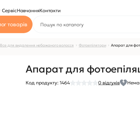
Сервіс
Навчання
Контакти
ог товарів
Все для видалення небажаного волосся
Фотоепілятори
Апарат для фот
Апарат для фотоепіляц
Код продукту:
1464
0
відгуків
Немає