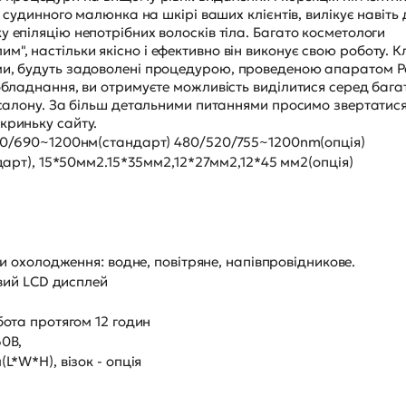
т судинного малюнка на шкірі ваших клієнтів, вилікує навіть
 епіляцію непотрібних волосків тіла. Багато косметологи
, настільки якісно і ефективно він виконує свою роботу. Кл
ми, будуть задоволені процедурою, проведеною апаратом P
 обладнання, ви отримуєте можливість виділитися серед бага
і салону. За більш детальними питаннями просимо звертатис
криньку сайту.
0/690~1200нм(стандарт) 480/520/755~1200nm(опція)
дарт), 15*50мм2.15*35мм2,12*27мм2,12*45 мм2(опція)
и охолодження: водне, повітряне, напівпровідникове.
овий LCD дисплей
ота протягом 12 годин
0В,
L*W*H), візок - опція