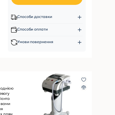
Способи доставки
Способи оплати
Умови повернення
 однією
евагу
лієнта
й вами
ля
их плям