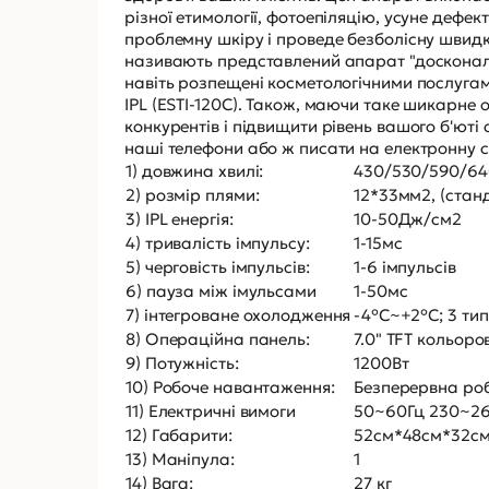
різної етимології, фотоепіляцію, усуне дефек
проблемну шкіру і проведе безболісну швидку
називають представлений апарат "досконалим"
навіть розпещені косметологічними послуга
IPL (ESTI-120C). Також, маючи таке шикарне
конкурентів і підвищити рівень вашого б'ют
наші телефони або ж писати на електронну с
1) довжина хвилі:
430/530/590/64
2) розмір плями:
12*33мм2, (стан
3) IPL енергія:
10-50Дж/см2
4) тривалість імпульсу:
1-15мс
5) черговість імпульсів:
1-6 імпульсів
6) пауза між імульсами
1-50мс
7) інтегроване охолодження
-4°C~+2°C; 3 тип
8) Операційна панель:
7.0" TFT кольор
9) Потужність:
1200Вт
10) Робоче навантаження:
Безперервна роб
11) Електричні вимоги
50~60Гц 230~26
12) Габарити:
52см*48см*32см(
13) Маніпула:
1
14) Вага:
27 кг