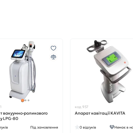
1
код 937
т вакуумно-роликового
Апарат кавітації KAVITA
у LPG-80
гуків
Під замовлення
0
відгуків
Немає в н