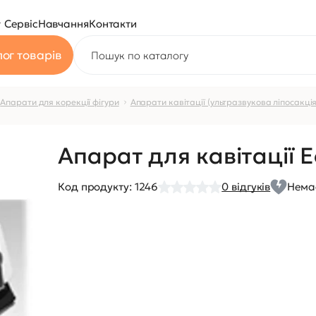
Сервіс
Навчання
Контакти
ог товарів
Апарати для корекції фігури
Апарати кавітації (ультразвукова ліпосакція
Апарат для кавітації 
Код продукту:
1246
0
відгуків
Немає