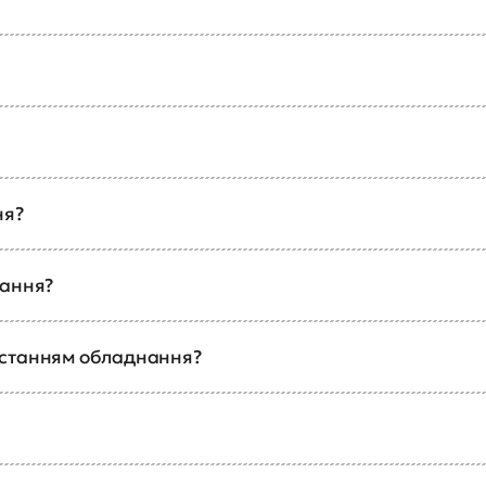
ня?
чання?
истанням обладнання?