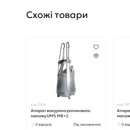
Схожі товари
код 2454
код 347
Апарат вакуумно-роликового
Апара
масажу UMS M8+2
масаж
0
відгуків
Під замовлення
0
від