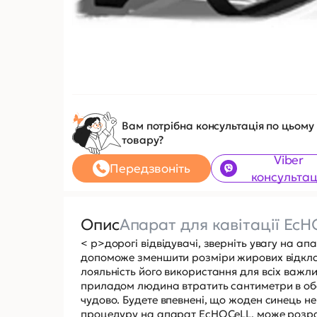
Вам потрібна консультація по цьому
товару?
Viber
Передзвоніть
консультац
Опис
Апарат для кавітації Ec
< p>дорогі відвідувачі, зверніть увагу на а
допоможе зменшити розміри жирових відкла
лояльність його використання для всіх важли
приладом людина втратить сантиметри в обсяг
чудово. Будете впевнені, що жоден синець не
процедуру на апарат EcHOCeLL, може розра