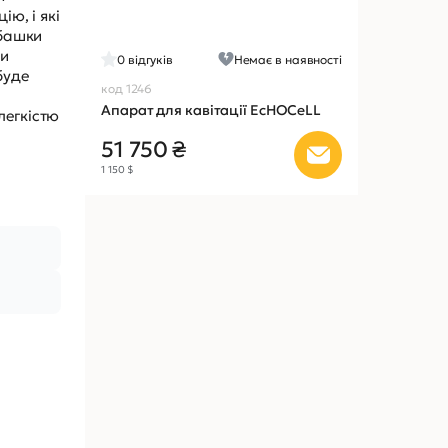
ю, і які
ьбашки
ни
0
відгуків
Немає в наявності
буде
код 1246
Апарат для кавітації EcHOCeLL
легкістю
51 750 ₴
1 150 $