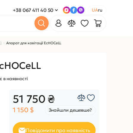
+38 067 411 40 50
UA
ru
)
Апарат для кавітації EcHOCeLL
EcHOCeLL
 в наявності
51 750 ₴
1 150 $
Знайшли дешевше?
Повідомити про наявність