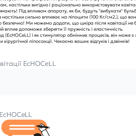
ам, настільки вигідно і раціонально використовувати кавітаці
римають! Під впливом апарату, як би, будуть "вибухати" бул
а настільки сильно впливає на ліпоцити (100 Кг/см2,), що во
безпечно! Ми можемо додати, що шкіра після кавітації не 
й вплив допоможе зберегти її пружність і еластичність.
(EcHOCeLL) і як стимулятор обмінних процесів, він може з 
хірургічної ліпосакції. Чекаємо ваших відгуків і дзвінків!
вітації EcHOCeLL
 EcHOCeLL