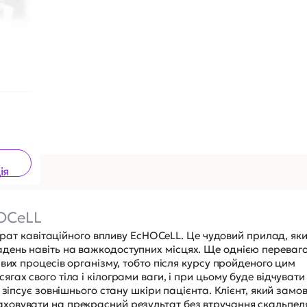
ія
HOCeLL
парат кавітаційного впливу EcHOCeLL. Це чудовий прилад, як
день навіть на важкодоступних місцях. Ще однією переваг
вих процесів організму, тобто після курсу пройденого цим
ах свого тіла і кілограми ваги, і при цьому буде відчувати
 зіпсує зовнішнього стану шкіри пацієнта. Клієнт, який замо
ховувати на прекрасний результат без втручання скальпел