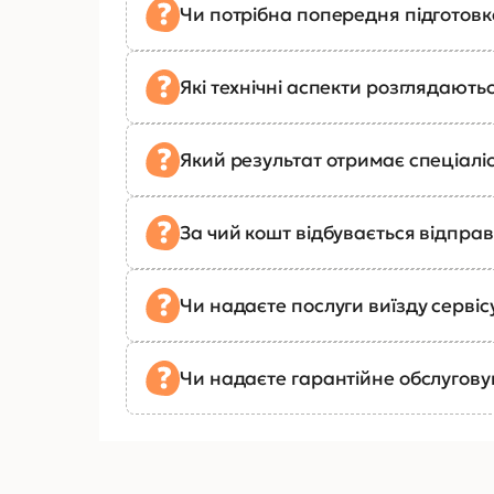
Чи потрібна попередня підготов
Які технічні аспекти розглядають
Який результат отримає спеціалі
За чий кошт відбувається відправ
Чи надаєте послуги виїзду сервіс
Чи надаєте гарантійне обслугов