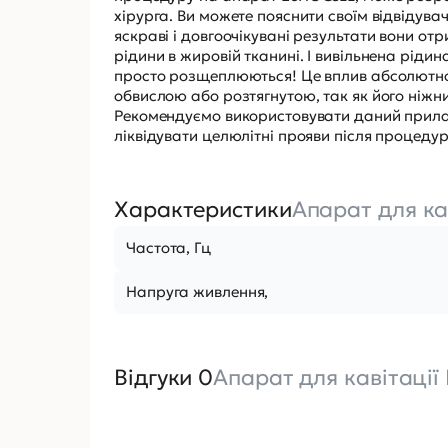
хірурга. Ви можете пояснити своїм відвідувач
яскраві і довгоочікувані результати вони от
рідини в жировій тканині. І вивільнена рідин
просто розщеплюються! Це вплив абсолютно 
обвислою або розтягнутою, так як його ніжни
Рекомендуємо використовувати даний прилад 
ліквідувати целюлітні прояви після процедури 
Характеристики
Апарат для ка
Частота, Гц
Напруга живлення,
Відгуки 0
Апарат для кавітації