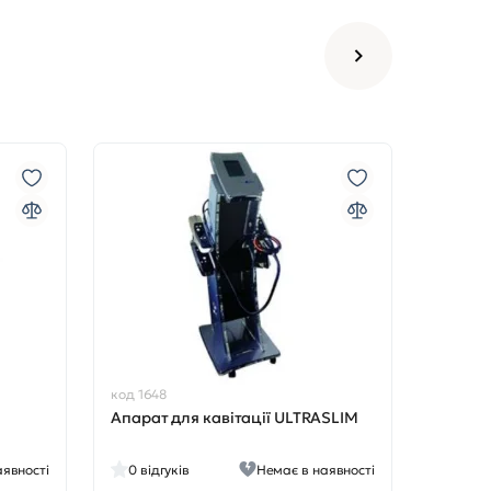
код 1648
Апарат для кавітації ULTRASLIM
аявності
0
відгуків
Немає в наявності