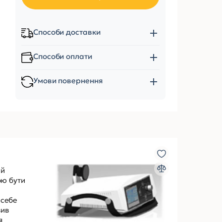
Способи доставки
Способи оплати
Умови повернення
ий
ою бути
 себе
вив
я