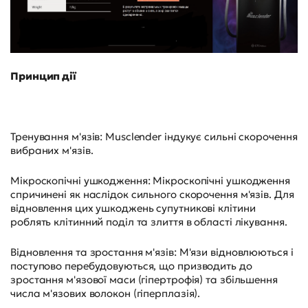
Принцип дії
Тренування м'язів: Musclender індукує сильні скорочення
вибраних м'язів.
Мікроскопічні ушкодження: Мікроскопічні ушкодження
спричинені як наслідок сильного скорочення м'язів. Для
відновлення цих ушкоджень супутникові клітини
роблять клітинний поділ та злиття в області лікування.
Відновлення та зростання м'язів: М'язи відновлюються і
поступово перебудовуються, що призводить до
зростання м'язової маси (гіпертрофія) та збільшення
числа м'язових волокон (гіперплазія).