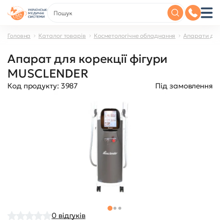
Головна
Каталог товарів
Косметологічне обладнання
Апарати для
Апарат для корекції фігури
MUSCLENDER
Код продукту:
3987
Під замовлення
0
відгуків