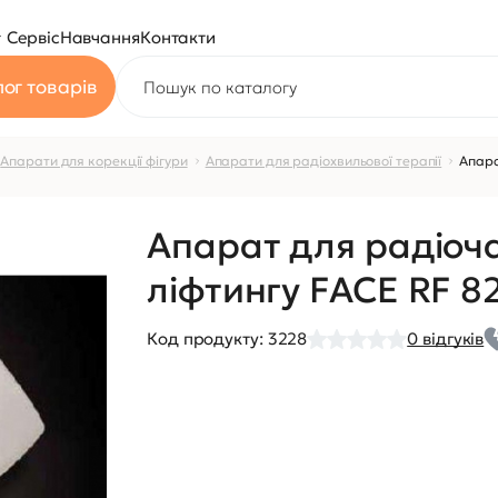
Сервіс
Навчання
Контакти
ог товарів
Апарати для корекції фігури
Апарати для радіохвильової терапії
Апара
Апарат для радіоча
ліфтингу FACE RF 8
Код продукту:
3228
0
відгуків