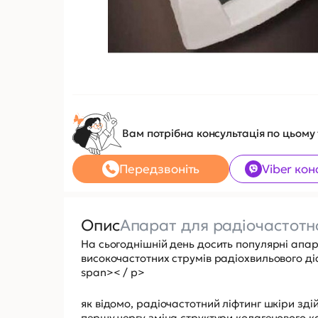
Вам потрібна консультація по цьому
Передзвоніть
Viber кон
Опис
Апарат для радіочастотно
На сьогоднішній день досить популярні апа
високочастотних струмів радіохвильового діа
span>< / p>
як відомо, радіочастотний ліфтинг шкіри зд
першу чергу зміна структури колагенового к