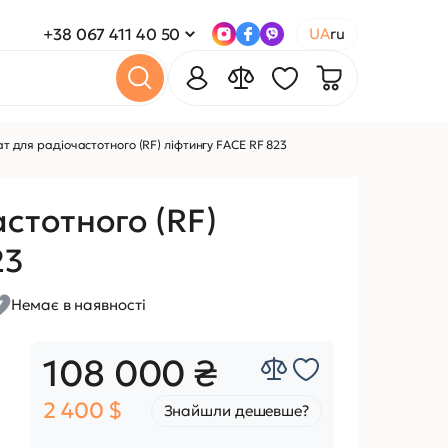
+38 067 411 40 50
UA
ru
т для радіочастотного (RF) ліфтингу FACE RF 823
стотного (RF)
23
Немає в наявності
108 000 ₴
2 400 $
Знайшли дешевше?