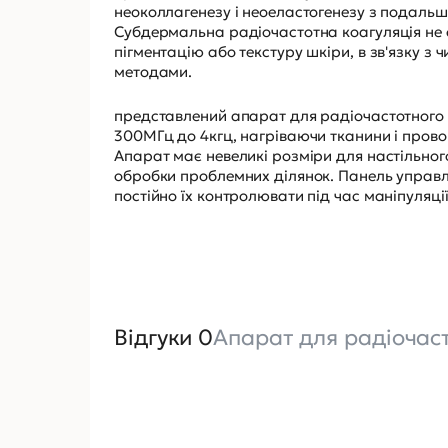
неоколлагенезу і неоеластогенезу з подальш
Субдермальна радіочастотна коагуляція не 
пігментацію або текстуру шкіри, в зв'язку 
методами.
представлений апарат для радіочастотного (
300МГц до 4кгц, нагріваючи тканини і прово
Апарат має невеликі розміри для настільног
обробки проблемних ділянок. Панель управлі
постійно їх контролювати під час маніпуляції
Відгуки 0
Апарат для радіочаст