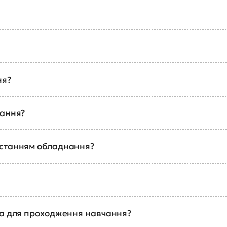
ня?
чання?
истанням обладнання?
ка для проходження навчання?