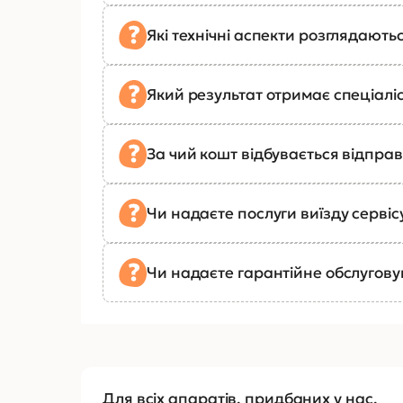
Які технічні аспекти розглядають
Який результат отримає спеціалі
За чий кошт відбувається відправ
Чи надаєте послуги виїзду сервіс
Чи надаєте гарантійне обслугов
Для всіх апаратів, придбаних у нас,