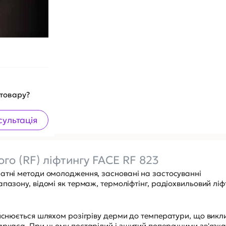
 товару?
сультація
го (RF) ліфтингу FACE RF 823
ратні методи омолодження, засновані на застосуванні
пазону, відомі як термаж, термоліфтінг, радіохвильовий ліфт
ійснюється шляхом розігріву дерми до температури, що викл
аркаса. При цьому постарілий і зшитий поперечними зв'язк