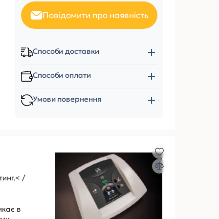
Повідомити про наявність
Способи доставки
Способи оплати
Умови повернення
инг.< /
икає в
ами