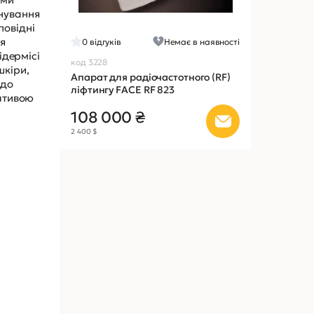
йнування
повідні
ля
0
відгуків
Немає в наявності
ідермісі
код 3228
шкіри,
Апарат для радіочастотного (RF)
 до
ліфтингу FACE RF 823
нативою
108 000 ₴
2 400 $