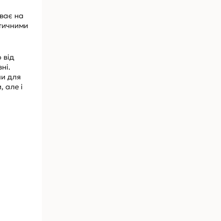
ває на
втичними
 від
ні.
ми для
 але і