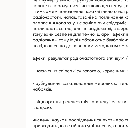
колаген скорочується і частково денатурує
і тим самим поновлення позаклітинного матр
радіочастоти, налаштовані на поглинання 
плавлення колагену, не зачіпаючи епідерміс. 
поглинають світло, але не радіохвилі, в ши
тому вони безпечні для темної шкіри і ефекти
радіохвиль, тому їх дія абсолютно безболісн
по відношенню до лазерним методикам омол
ефект і результат радіочастотного впливу:< /
- насичення епідермісу вологою, корисними 
- руйнування, «спалювання» жирових клітин,
набряків.
- відтворення, регенерація колагену і еласти
гладкою.
численні наукові дослідження свідчать про 
призводить до негайного ущільнення, а поті