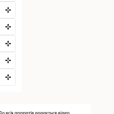
До всіх апаратів додається відео