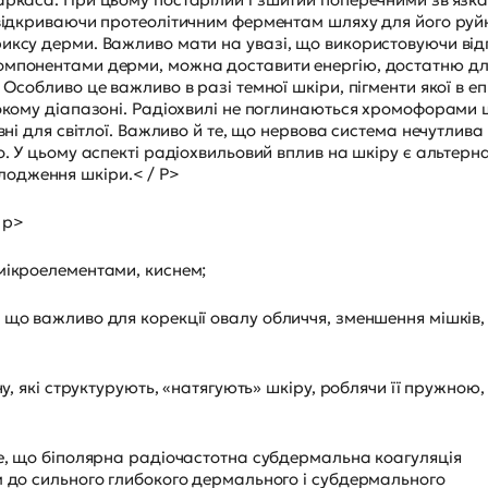
, відкриваючи протеолітичним ферментам шляху для його ру
иксу дерми. Важливо мати на увазі, що використовуючи від
компонентами дерми, можна доставити енергію, достатню д
Особливо це важливо в разі темної шкіри, пігменти якої в еп
рокому діапазоні. Радіохвилі не поглинаються хромофорами 
вні для світлої. Важливо й те, що нервова система нечутлива
о. У цьому аспекті радіохвильовий вплив на шкіру є альтер
одження шкіри.< / P>
 p>
мікроелементами, киснем;
 що важливо для корекції овалу обличчя, зменшення мішків,
ну, які структурують, «натягують» шкіру, роблячи її пружною,
те, що біполярна радіочастотна субдермальна коагуляція
м до сильного глибокого дермального і субдермального