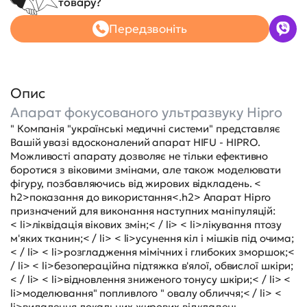
товару?
Передзвоніть
Опис
Апарат фокусованого ультразвуку Hipro
" Компанія "українські медичні системи" представляє
Вашій увазі вдосконалений апарат HIFU - HIPRO.
Можливості апарату дозволяє не тільки ефективно
боротися з віковими змінами, але також моделювати
фігуру, позбавляючись від жирових відкладень. <
h2>показання до використання<.h2> Апарат Hipro
призначений для виконання наступних маніпуляцій:
< li>ліквідація вікових змін;< / li> < li>лікування птозу
м'яких тканин;< / li> < li>усунення кіл і мішків під очима;
< / li> < li>розгладження мімічних і глибоких зморшок;<
/ li> < li>безопераційна підтяжка в'ялої, обвислої шкіри;
< / li> < li>відновлення зниженого тонусу шкіри;< / li> <
li>моделювання" попливлого " овалу обличчя;< / li> <
li>видалення локальних жирових відкладень.