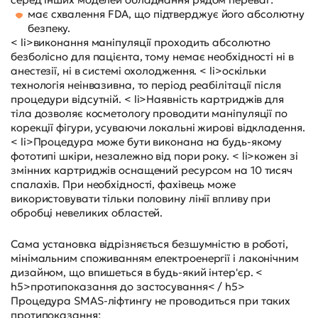
має схвалення FDA, що підтверджує його абсолютну
безпеку.
< li>виконання маніпуляції проходить абсолютно
безболісно для пацієнта, тому немає необхідності ні в
анестезії, ні в системі охолодження. < li>оскільки
технологія неінвазивна, то період реабілітації після
процедури відсутній. < li>Наявність картриджів для
тіла дозволяє косметологу проводити маніпуляції по
корекції фігури, усуваючи локальні жирові відкладення.
< li>Процедура може бути виконана на будь-якому
фототипі шкіри, незалежно від пори року. < li>кожен зі
змінних картриджів оснащений ресурсом на 10 тисяч
спалахів. При необхідності, фахівець може
використовувати тільки половину лінії впливу при
обробці невеликих областей.
Сама установка відрізняється безшумністю в роботі,
мінімальним споживанням електроенергії і лаконічним
дизайном, що впишеться в будь-який інтер'єр. <
h5>протипоказання до застосування< / h5>
Процедура SMAS-ліфтингу не проводиться при таких
протипоказання: