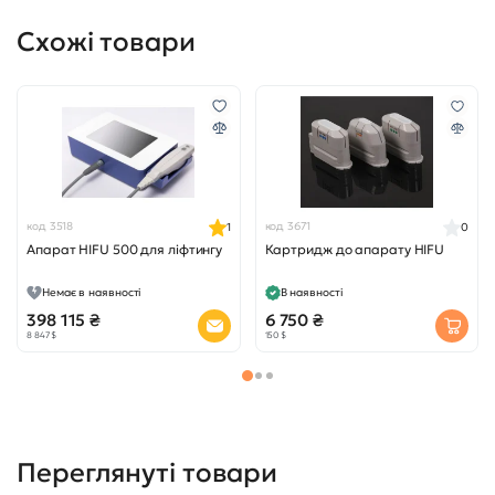
Схожі товари
код 3518
код 3671
1
0
Апарат HIFU 500 для ліфтингу
Картридж до апарату HIFU
Немає в наявності
В наявності
398 115 ₴
6 750 ₴
8 847 $
150 $
Переглянуті товари