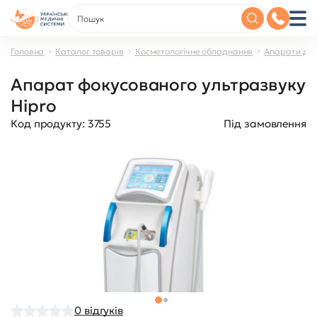
Головна
Каталог товарів
Косметологічне обладнання
Апарати дл
Апарат фокусованого ультразвуку
Hipro
Код продукту:
3755
Під замовлення
0
відгуків