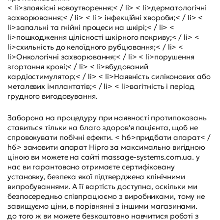
< li>злоякісні новоутворення;< / li> < li>дерматологічні
захворювання;< / li> < li > інфекційні хвороби;< / li> <
li>запальні та гнійні процеси на шкірі;< / li> <
li>пошкодження цілісності шкірного покриву;< / li> <
li>схильність до келоїдного рубцювання;< / li> <
li>Онкологічні захворювання;< / li> < li>порушення
згортання крові;< / li> < li>вбудований
кардіостимулятор;< / li> < li>Наявність силіконових або
металевих імплантатів;< / li> < li>вагітність і період
грудного вигодовування.
Заборона на процедуру при наявності протипоказань
ставиться тільки на благо здоров'я пацієнта, щоб не
спровокувати побічні ефекти. < h6>придбати апарат< /
h6> замовити апарат Hipro за максимально вигідною
ціною ви можете на сайті massage-systems.com.ua. у
нас ви гарантовано отримаєте сертифіковану
установку, безпека якої підтверджена клінічними
випробуваннями. А її вартість доступна, оскільки ми
безпосередньо співпрацюємо з виробниками, тому не
завищуємо ціни, в порівнянні з іншими магазинами.
до того ж ви можете безкоштовно навчитися роботі з