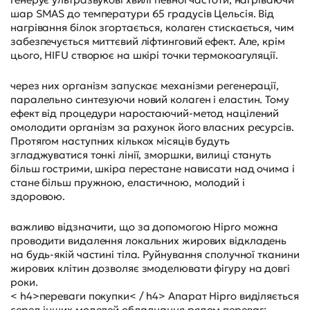
шар SMAS до температури 65 градусів Цельсія. Від
нагрівання білок згортається, колаген стискається, чим
забезпечується миттєвий ліфтинговий ефект. Але, крім
цього, HIFU створює на шкірі точки термокоагуляції.
через них організм запускає механізми регенерації,
паралельно синтезуючи новий колаген і еластин. Тому
ефект від процедури наростаючий-метод націлений
омолодити організм за рахунок його власних ресурсів.
Протягом наступних кількох місяців будуть
згладжуватися тонкі лінії, зморшки, вилиці стануть
більш гострими, шкіра перестане нависати над очима і
стане більш пружною, еластичною, молодий і
здоровою.
важливо відзначити, що за допомогою Hipro можна
проводити видалення локальних жирових відкладень
на будь-якій частині тіла. Руйнування сполучної тканини
жирових клітин дозволяє змоделювати фігуру на довгі
роки.
< h4>переваги покупки< / h4> Апарат Hipro виділяється
серед інших моделей обладнання рядом переваг: