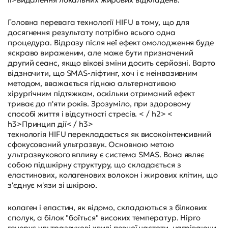
Головна перевага технології HIFU в тому, що для
досягнення результату потрібно всього одна
процедура. Відразу після неї ефект омолодження буде
яскраво вираженим, але може бути призначений
другий сеанс, якщо вікові зміни досить серйозні. Варто
відзначити, що SMAS-ліфтинг, хоч і є неінвазивним
методом, вважається гідною альтернативою
хірургічним підтяжкам, оскільки отриманий ефект
триває до п'яти років. Зрозуміло, при здоровому
способі життя і відсутності стресів. < / h2> <
h3>Принцип дії< / h3>
технологія HIFU перекладається як високоінтенсивний
сфокусований ультразвук. Основною метою
ультразвукового впливу є система SMAS. Вона являє
собою підшкірну структуру, що складається з
еластинових, колагенових волокон і жирових клітин, що
з'єднує м'язи зі шкірою.
колаген і еластин, як відомо, складаються з білкових
сполук, а білок "боїться" високих температур. Hipro
генерує ультразвукові хвилі певної частоти, нагріваючи