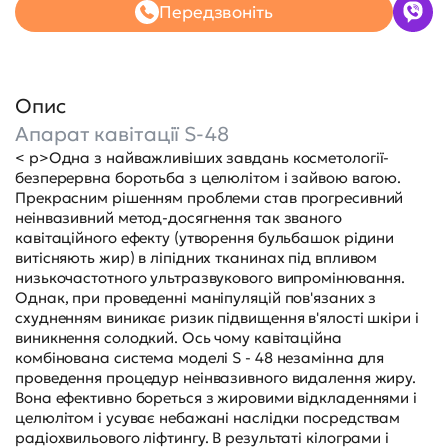
Передзвоніть
Опис
Апарат кавітації S-48
< p>Одна з найважливіших завдань косметології-
безперервна боротьба з целюлітом і зайвою вагою.
Прекрасним рішенням проблеми став прогресивний
неінвазивний метод-досягнення так званого
кавітаційного ефекту (утворення бульбашок рідини
витісняють жир) в ліпідних тканинах під впливом
низькочастотного ультразвукового випромінювання.
Однак, при проведенні маніпуляцій пов'язаних з
схудненням виникає ризик підвищення в'ялості шкіри і
виникнення солодкий. Ось чому кавітаційна
комбінована система моделі S - 48 незамінна для
проведення процедур неінвазивного видалення жиру.
Вона ефективно бореться з жировими відкладеннями і
целюлітом і усуває небажані наслідки посредствам
радіохвильового ліфтингу. В результаті кілограми і