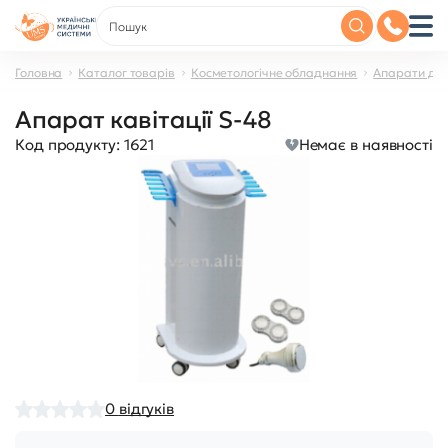
Головна
Каталог товарів
Косметологічне обладнання
Апарати для
Апарат кавітації S-48
Код продукту:
1621
Немає в наявності
0
відгуків