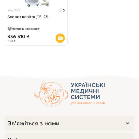
код 1621
0
Апарат кавітації S-48
Немає в наявності
336 510 ₴
7 478 $
Зв’яжіться з нами