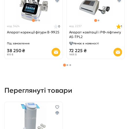
код 3424
код 2237
0
1
Апарат корекції фігури B-9925
Апарат кавітації і РФ-ліфтингу
AS-TPL2
Під замовлення
Немає в наявності
38 250 ₴
72 225 ₴
850 $
1 605 $
Переглянуті товари