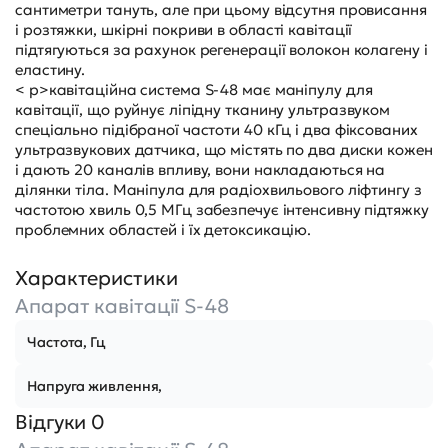
сантиметри тануть, але при цьому відсутня провисання
і розтяжки, шкірні покриви в області кавітації
підтягуються за рахунок регенерації волокон колагену і
еластину.
< p>кавітаційна система S-48 має маніпулу для
кавітації, що руйнує ліпідну тканину ультразвуком
спеціально підібраної частоти 40 кГц і два фіксованих
ультразвукових датчика, що містять по два диски кожен
і дають 20 каналів впливу, вони накладаються на
ділянки тіла. Маніпула для радіохвильового ліфтингу з
частотою хвиль 0,5 МГц забезпечує інтенсивну підтяжку
проблемних областей і їх детоксикацію.
Характеристики
Апарат кавітації S-48
Частота, Гц
Напруга живлення,
Відгуки 0