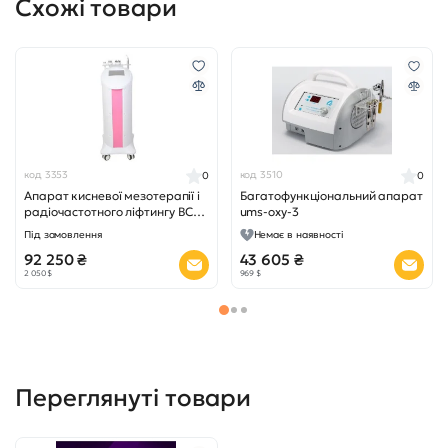
Схожі товари
код 3353
код 3510
0
0
Апарат кисневої мезотерапії і
Багатофункціональний апарат
радіочастотного ліфтингу BC-
ums-oxy-3
8910B (2 в 1)
Під замовлення
Немає в наявності
92 250 ₴
43 605 ₴
2 050 $
969 $
Переглянуті товари