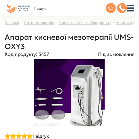
Головна
Каталог товарів
Косметологічне обладнання
Апарати дл
Апарат кисневої мезотерапії UMS-
OXY3
Код продукту:
3457
Під замовлення
1
відгук