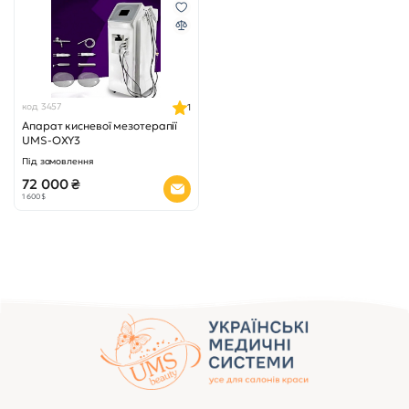
код 3457
1
Апарат кисневої мезотерапії
UMS-OXY3
Під замовлення
72 000 ₴
1 600 $