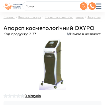
Головна
Каталог товарів
Косметологічне обладнання
Апарати дл
Апарат косметологічний OXYPO
Код продукту:
2177
Немає в наявності
0
відгуків