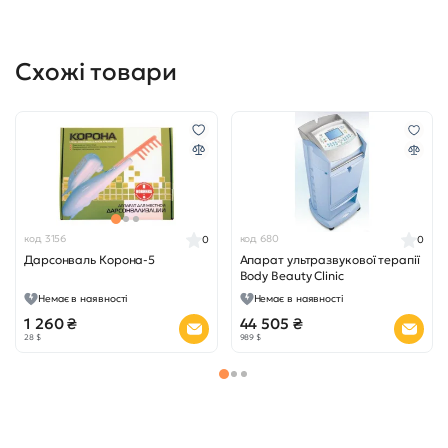
Схожі товари
код 3156
код 680
0
0
Дарсонваль Корона-5
Апарат ультразвукової терапії
Body Beauty Clinic
Немає в наявності
Немає в наявності
1 260 ₴
44 505 ₴
28 $
989 $