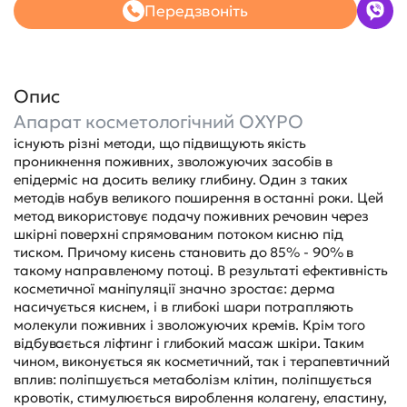
Передзвоніть
Опис
Апарат косметологічний OXYPO
існують різні методи, що підвищують якість
проникнення поживних, зволожуючих засобів в
епідерміс на досить велику глибину. Один з таких
методів набув великого поширення в останні роки. Цей
метод використовує подачу поживних речовин через
шкірні поверхні спрямованим потоком кисню під
тиском. Причому кисень становить до 85% - 90% в
такому направленому потоці. В результаті ефективність
косметичної маніпуляції значно зростає: дерма
насичується киснем, і в глибокі шари потрапляють
молекули поживних і зволожуючих кремів. Крім того
відбувається ліфтинг і глибокий масаж шкіри. Таким
чином, виконується як косметичний, так і терапевтичний
вплив: поліпшується метаболізм клітин, поліпшується
кровотік, стимулюється вироблення колагену, еластину,