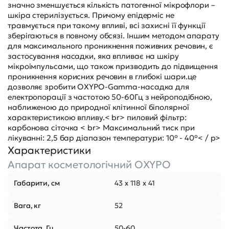
значно зменшується кількість патогенної мікрофлори –
шкіра стерилізується. Причому епідерміс не
травмується при такому впливі, всі захисні її функції
зберігаються в повному обсязі. Іншим методом апарату
для максимального проникнення поживних речовин, є
застосування насадки, яка впливає на шкіру
мікроімпульсами, що також призводить до підвищення
проникнення корисних речовин в глибокі шари.це
дозволяє зробити OXYPO-Gamma-насадка для
електропорації з частотою 50-60Гц з нейроподібною,
наближеною до природної клітинної біполярної
характеристикою впливу.< br> пиловий фільтр:
карбонова сіточка < br> Максимальний тиск при
лікуванні: 2,5 бар діапазон температури: 10° - 40°< / p>
Характеристики
Апарат косметологічний OXYPO
Габарити, см
43 x 118 x 41
Вага, кг
52
Частота, Гц
50-60