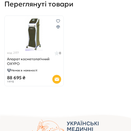
Переглянуті товари
код 2177
0
Апарат косметологічний
OXYPO
Немає в наявності
88 695 ₴
1 971 $