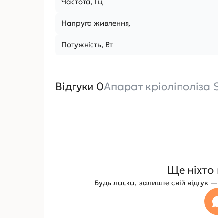
Частота, Гц
Напруга живлення,
Потужність, Вт
Відгуки 0
Апарат кріоліполіза 
Ще ніхто 
Будь ласка, залиште свій відгук