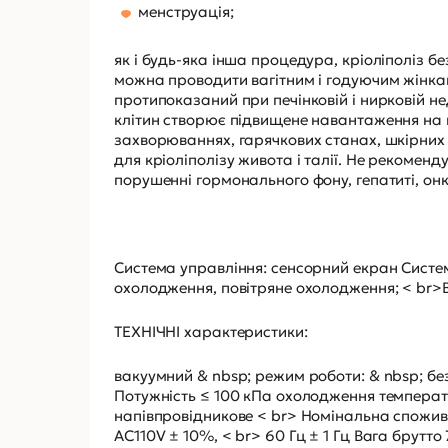
менструація;
як і будь-яка інша процедура, кріоліполіз б
можна проводити вагітним і годуючим жінкам
протипоказаний при печінковій і нирковій н
клітин створює підвищене навантаження на ц
захворюваннях, гарячкових станах, шкірних
для кріоліполізу живота і талії. Не рекоменд
порушенні гормонального фону, гепатиті, о
Система управління: сенсорний екран Систе
охолодження, повітряне охолодження; < br>
ТЕХНІЧНІ характеристики:
вакуумний & nbsp; режим роботи: & nbsp; бе
Потужність ≤ 100 кПа охолодження температу
напівпровідникове < br> Номінальна спожива
AC110V ± 10%, < br> 60 Гц ± 1 Гц Вага брутто