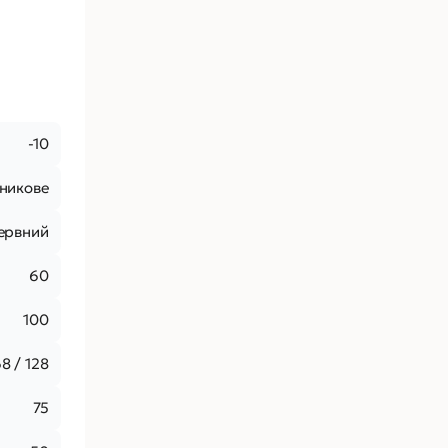
-10
дникове
ервний
60
100
68 / 128
75