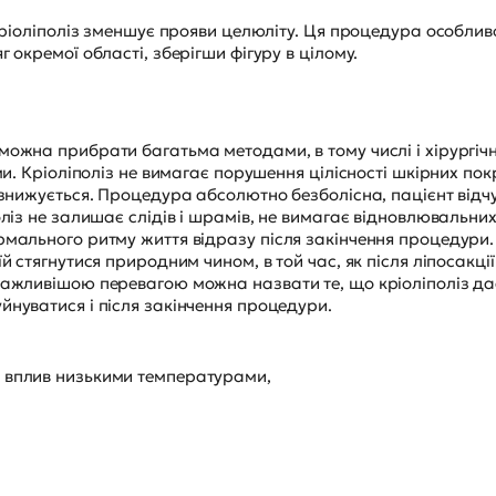
 Кріоліполіз зменшує прояви целюліту. Ця процедура особлив
 окремої області, зберігши фігуру в цілому.
ожна прибрати багатьма методами, в тому числі і хірургіч
ми. Кріоліполіз не вимагає порушення цілісності шкірних пок
о знижується. Процедура абсолютно безболісна, пацієнт відч
оліз не залишає слідів і шрамів, не вимагає відновлювальни
рмального ритму життя відразу після закінчення процедури.
й стягнутися природним чином, в той час, як після ліпосакції
йважливішою перевагою можна назвати те, що кріоліполіз да
йнуватися і після закінчення процедури.
на вплив низькими температурами,