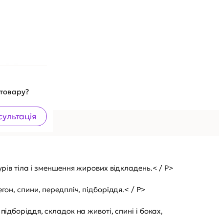
 товару?
сультація
B
урів тіла і зменшення жирових відкладень.< / P>
он, спини, передпліч, підборіддя.< / P>
підборіддя, складок на животі, спині і боках,