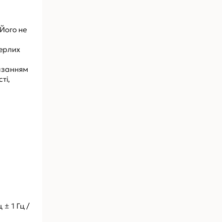
 Його не
з
мерлих
казанням
ті,
± 1 Гц /