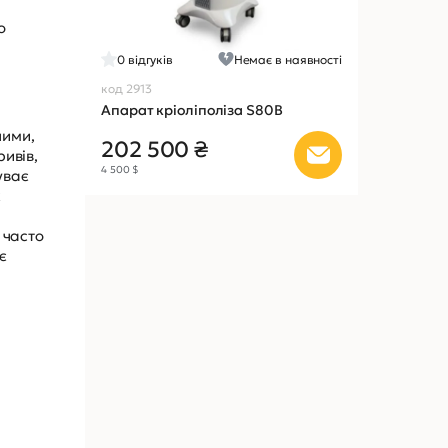
о
0
відгуків
Немає в наявності
код 2913
Апарат кріоліполіза S80B
ними,
202 500 ₴
ривів,
4 500 $
уває
х
 часто
є