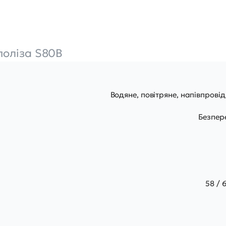
поліза S80B
Водяне, повітряне, напівпрові
Безпер
58 / 