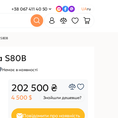
+38 067 411 40 50
UA
ru
 S80B
а S80B
Немає в наявності
202 500 ₴
4 500 $
Знайшли дешевше?
Повідомити про наявність