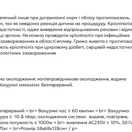
езпечний лише при дотриманні норм і обліку протипоказань.
, так як невідома реакція дитини на процедуру. Кріоліполі
едостатності, адже виведення відпрацьованих речовин і від
і органи. Не можна проводити кріоліполіз при інфекційних
 захворюваннях в області впливу. Грижа живота є протипо
ують кріоліполіз при цукровому діабеті, серцевій недостатнос
нкологічних захворюваннях
ма охолодження: напівпровідникове охолодження, водяне
Вакуумні механізм: безперервний.
зперервний < br> Вакуумні час ≤ 60 хвилин < br> Вакуумна
ра ≤ -10 & nbsp; охолодження системи: водяне, повітряне,
на потужність ≤ 1000w < br> живлення AC230V ± 10%, 50 Гц 
 75кг < br>Розмір 58х68х128см< / p>