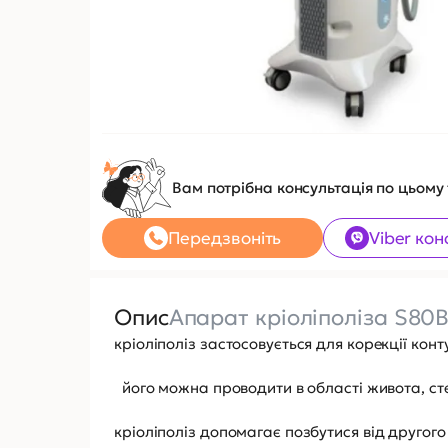
Вам потрібна консультація по цьому
Передзвоніть
Viber кон
Опис
Апарат кріоліполіза S80
кріоліполіз застосовується для корекції конт
його можна проводити в області живота, стег
кріоліполіз допомагає позбутися від другого 