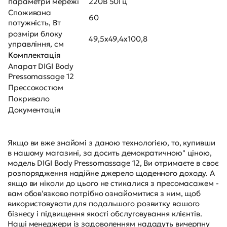
параметри мережі
220В 50Гц
Споживана
60
потужність, Вт
розміри блоку
49,5х49,4х100,8
управління, см
Комплектація
Апарат DIGI Body
Pressomassage 12
Прессокостюм
Покривало
Документація
Якщо ви вже знайомі з даною технологією, то, купивши
в нашому магазині, за досить демократичною" ціною,
модель DIGI Body Pressomassage 12, Ви отримаєте в своє
розпорядження надійне джерело щоденного доходу. А
якщо ви ніколи до цього не стикалися з пресомасажем -
вам обов'язково потрібно ознайомитися з ним, щоб
використовувати для подальшого розвитку вашого
бізнесу і підвищення якості обслуговування клієнтів.
Наші менеджери із задоволенням нададуть вичерпну