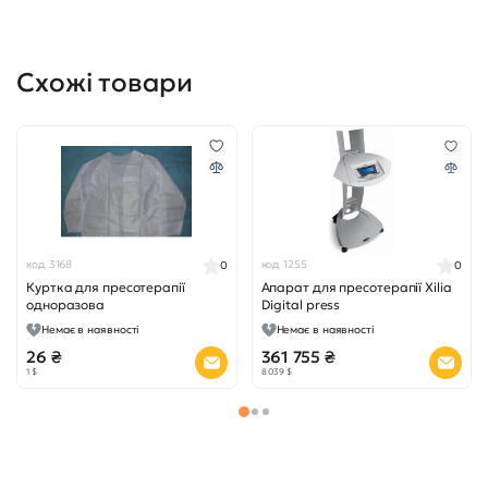
Схожі товари
код 3168
код 1255
0
0
Куртка для пресотерапії
Апарат для пресотерапії Xilia
одноразова
Digital press
Немає в наявності
Немає в наявності
26 ₴
361 755 ₴
1 $
8 039 $