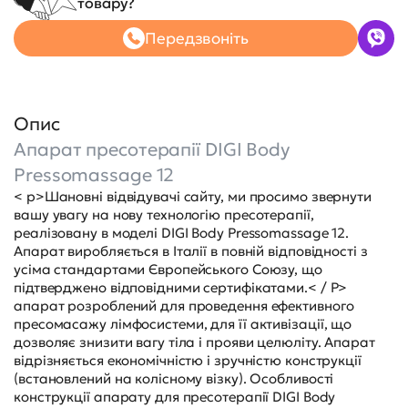
товару?
Передзвоніть
Опис
Апарат пресотерапії DIGI Body
Pressomassage 12
< p>Шановні відвідувачі сайту, ми просимо звернути
вашу увагу на нову технологію пресотерапії,
реалізовану в моделі DIGI Body Pressomassage 12.
Апарат виробляється в Італії в повній відповідності з
усіма стандартами Європейського Союзу, що
підтверджено відповідними сертифікатами.< / P>
апарат розроблений для проведення ефективного
пресомасажу лімфосистеми, для її активізації, що
дозволяє знизити вагу тіла і прояви целюліту. Апарат
відрізняється економічністю і зручністю конструкції
(встановлений на колісному візку). Особливості
конструкції апарату для пресотерапії DIGI Body