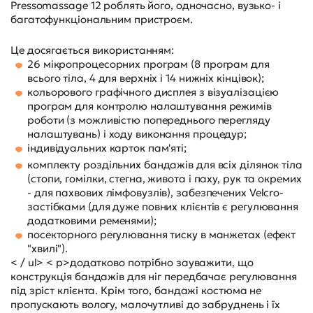
Pressomassage 12 роблять його, одночасно, вузько- і
багатофункціональним пристроєм.
Це досягається використанням:
26 мікропроцесорних програм (8 програм для
всього тіла, 4 для верхніх і 14 нижніх кінцівок);
кольорового графічного дисплея з візуалізацією
програм для контролю налаштування режимів
роботи (з можливістю попереднього перегляду
налаштувань) і ходу виконання процедур;
індивідуальних карток пам'яті;
комплекту роздільних бандажів для всіх ділянок тіла
(стопи, гомілки, стегна, живота і паху, рук та окремих
- для пахвових лімфовузлів), забезпечених Velcro-
застібками (для дуже повних клієнтів є регулювання
додатковими ременями);
посекторного регулювання тиску в манжетах (ефект
"хвилі").
< / ul> < p>додатково потрібно зауважити, що
конструкція бандажів для ніг передбачає регулювання
під зріст клієнта. Крім того, бандажі костюма не
пропускають вологу, малочутливі до забруднень і їх