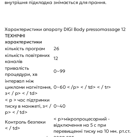
внутрішня підкладка знімається для прання.
Характеристики апарату DIGI Body pressomassage 12
ТЕХНІЧНІ
характеристики
кількість програм
26
кількість повітряних
12
каналів
тривалість
0~99
процедури, хв
інтервал між
циклами нагнітання,
0~60 < /p> < / td> < / tr>
з< / p> < / td>
< p > час підтримки
тиску в манжеті, з< /
0~40
p> < / td>
< p>мікропроцесорний -
Контроль безпеки
відключення на 5 с при
< / td>
перевищенні тиску на 10 мм. рт.ст.