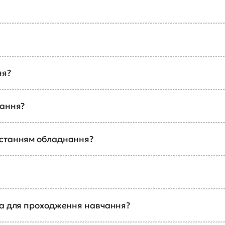
ня?
чання?
истанням обладнання?
ка для проходження навчання?