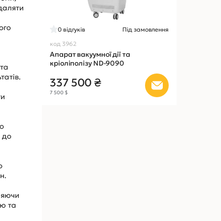
даляти
ого
0
відгуків
Під замовлення
код 3962
Апарат вакуумної дії та
кріоліполізу ND-9090
 та
татів.
337 500 ₴
7 500 $
ти
о
 до
о
н.
ияючи
ою та