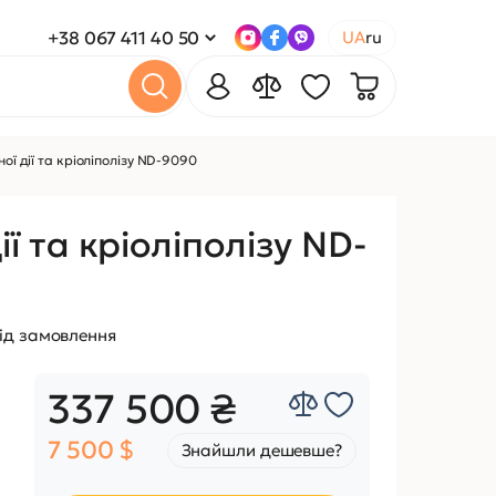
+38 067 411 40 50
UA
ru
ої дії та кріоліполізу ND-9090
ї та кріоліполізу ND-
ід замовлення
337 500 ₴
7 500 $
Знайшли дешевше?