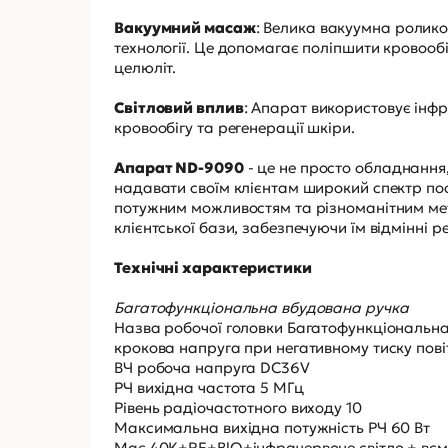
Вакуумний масаж
: Велика вакуумна ролико
технології. Це допомагає поліпшити кровооб
целюліт.
Світловий вплив
: Апарат використовує інф
кровообігу та регенерації шкіри.
Апарат ND-9090
- це не просто обладнання,
надавати своїм клієнтам широкий спектр пос
потужним можливостям та різноманітним мет
клієнтської бази, забезпечуючи їм відмінні 
Технічні характеристики
Багатофункціональна вбудована ручка
Назва робочої головки Багатофункціональна
крокова напруга при негативному тиску пові
ВЧ робоча напруга DC36V
РЧ вихідна частота 5 МГц
Рівень радіочастотного виходу 10
Максимальна вихідна потужність РЧ 60 Вт
Має 40K+RF+BlO+інфрачервоне світло + всм