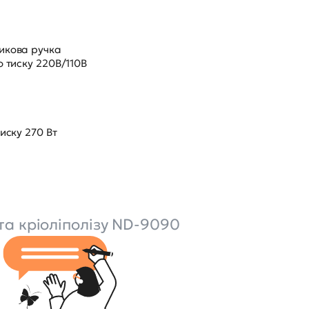
икова ручка
о тиску 220В/110В
иску 270 Вт
 та кріоліполізу ND-9090