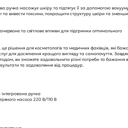
ва ручка масажує шкіру та підтягує її за допомогою вакууму
іг та вивести токсини, покращити структуру шкіри та зменш
рачервоне та світлове впливи для підтримки оптимального
 це рішення для косметологів та медичних фахівців, які баж
луг для досягнення кращого вигляду та самопочуття. Завдя
одам, ви зможете задовольнити різні потреби та бажання 
результати та задоволення від процедур.
 інтегрована ручка
тряного насоса 220 В/110 В
октування