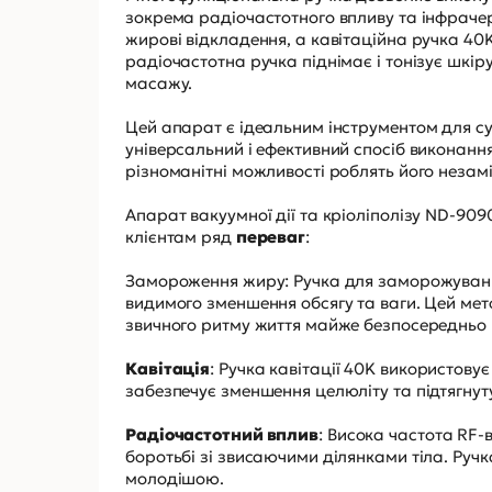
зокрема радіочастотного впливу та інфраче
жирові відкладення, а кавітаційна ручка 40
радіочастотна ручка піднімає і тонізує шкі
масажу.
Цей апарат є ідеальним інструментом для су
універсальний і ефективний спосіб виконання
різноманітні можливості роблять його незам
Апарат вакуумної дії та кріоліполізу ND-90
клієнтам ряд
переваг
:
Замороження жиру: Ручка для заморожуванн
видимого зменшення обсягу та ваги. Цей мет
звичного ритму життя майже безпосередньо 
Кавітація
: Ручка кавітації 40K використову
забезпечує зменшення целюліту та підтягнуту
Радіочастотний вплив
: Висока частота RF-
боротьбі зі звисаючими ділянками тіла. Руч
молодішою.