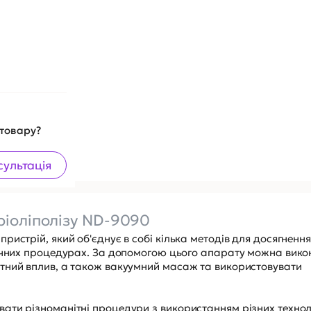
 товару?
сультація
кріоліполізу ND-9090
истрій, який об'єднує в собі кілька методів для досягнення
дичних процедурах. За допомогою цього апарату можна вико
тний вплив, а також вакуумний масаж та використовувати
ати різноманітні процедури з використанням різних технол