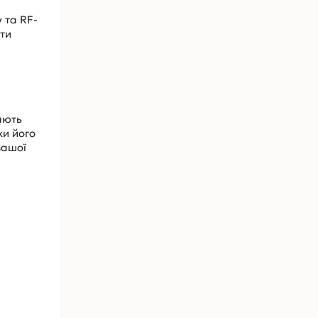
 та RF-
ити
ають
ки його
вашої