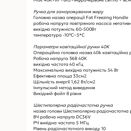
Ручка для заморожування жиру
Головна назва операції Fat Freezing Handle
робоча напруга повітряного насоса негативн
вихідна потужність 60-500Вт
температура -10°C~5*C
Параметри кавітаційної ручки 40K
Операційна головка назва 40k кавітаційна 
Робоча напруга 36В 40К
вихідна частота 40 кГц
Максимальна вихідна потужність 54 Вт
Ефективна площа 33см2
Щільність енергії 1,62 Вт/см2
Імпульсний метод виведення
Вихідний файл 8 рівня
Шестиполярна радіочастотна ручка
назва голови Шестиполярна радіочастотна 
ВЧ робоча напруга DC36V
РЧ вихідна частота 5 МГц
Рівень радіочастотного виходу 10