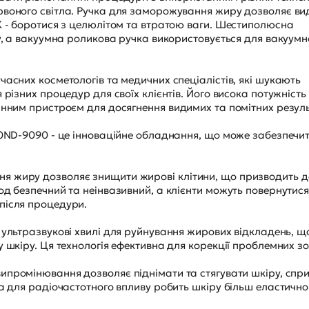
рвоного світла. Ручка для заморожування жиру дозволяє ви
K - боротися з целюлітом та втратою ваги. Шестиполюсна
ру, а вакуумна роликова ручка використовується для вакуумн
часних косметологів та медичних спеціалістів, які шукають
 різних процедур для своїх клієнтів. Його висока потужність
інним пристроєм для досягнення видимих та помітних резуль
90ND-9090 - це інноваційне обладнання, що може забезпечи
я жиру дозволяє знищити жирові клітини, що призводить д
од безпечний та неінвазивний, а клієнти можуть повернутися
після процедури.
є ультразвукові хвилі для руйнування жирових відкладень, щ
 шкіру. Ця технологія ефективна для корекції проблемних зо
випромінювання дозволяє піднімати та стягувати шкіру, спр
ка для радіочастотного впливу робить шкіру більш еластичн