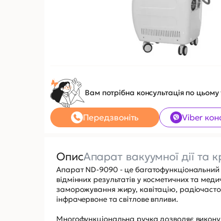
Вам потрібна консультація по цьому
Передзвоніть
Viber кон
Опис
Апарат вакуумної дії та 
Апарат ND-9090 - це багатофункціональний пр
відмінних результатів у косметичних та ме
заморожування жиру, кавітацію, радіочасто
інфрачервоне та світлове впливи.
Многофункціональна ручка дозволяє виконув