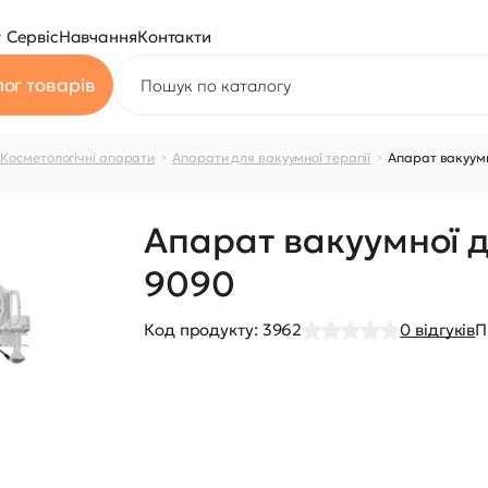
Сервіс
Навчання
Контакти
ог товарів
Косметологічні апарати
Апарати для вакуумної терапії
Апарат вакуумн
Апарат вакуумної ді
9090
Код продукту:
3962
0
відгуків
П