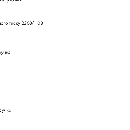
ого тиску 220В/110В
ручка
ручка