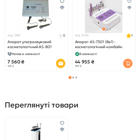
код 2681
код 3485
0
1
Апарат ультразвуковий
Апарат AS-7301 (8в1) -
косметологічний AS-801
косметологічний комбайн
Немає в наявності
В наявності
7 560 ₴
44 955 ₴
168 $
999 $
Переглянуті товари