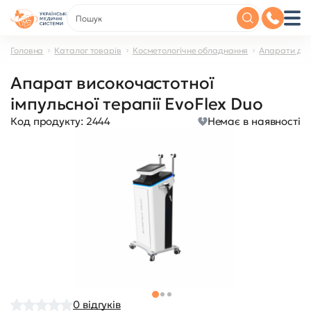
Головна
Каталог товарів
Косметологічне обладнання
Апарати дл
Апарат високочастотної
імпульсної терапії EvoFlex Duo
Код продукту:
2444
Немає в наявності
0
відгуків