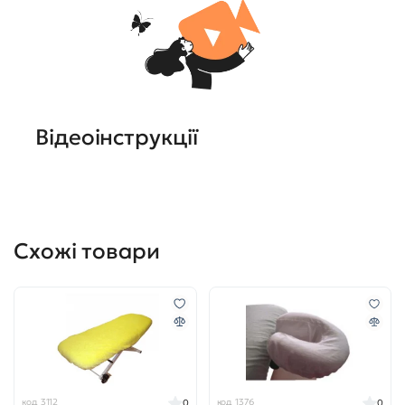
Відеоінструкції
Схожі товари
код 3112
код 1376
0
0