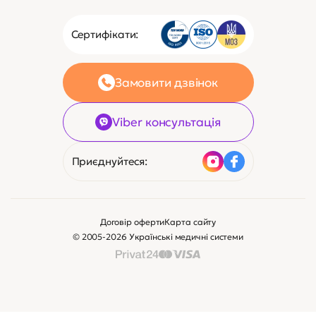
81 ₴
2 $
Зв’яжіться з нами
Клієнтам
Сертифікати: