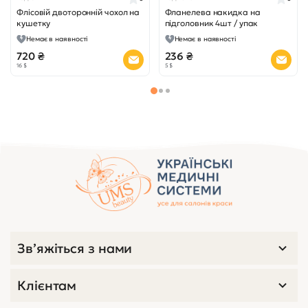
Флісовій двоторонній чохол на
Фланелева накидка на
кушетку
підголовник 4шт / упак
Немає в наявності
Немає в наявності
720 ₴
236 ₴
16 $
5 $
Переглянуті товари
код 3118
0
Чохол одноразовий на
кушетку спанбонд кольоровий
Немає в наявності