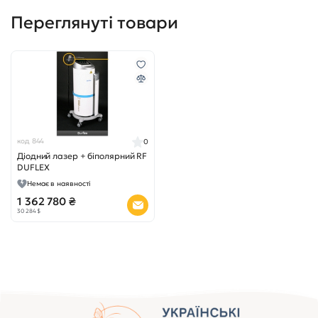
код 844
0
Діодний лазер + біполярний RF
DUFLEX
Немає в наявності
1 362 780 ₴
30 284 $