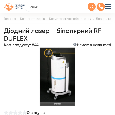
Головна
Каталог товарів
Косметологічне обладнання
Лазери косм
Діодний лазер + біполярний RF
DUFLEX
Код продукту:
844
Немає в наявності
0
відгуків