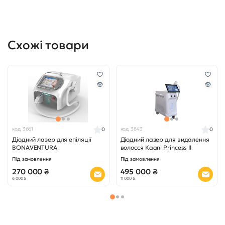
код 3661
код 3843
0
0
Діодний лазер для епіляції
Діодний лазер для видалення
BONAVENTURA
волосся Kaani Princess II
Під замовлення
Під замовлення
270 000 ₴
495 000 ₴
6 000 $
11 000 $
Переглянуті товари