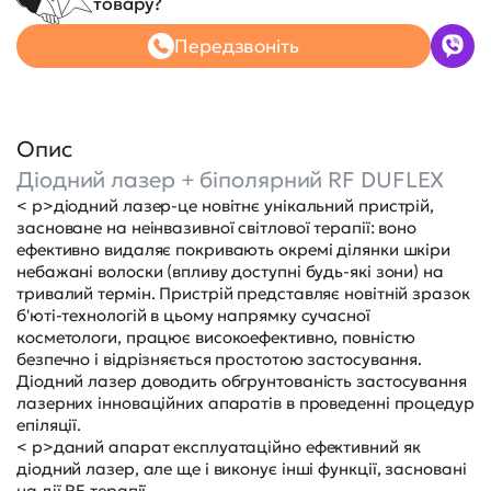
товару?
Передзвоніть
Опис
Діодний лазер + біполярний RF DUFLEX
< p>діодний лазер-це новітнє унікальний пристрій,
засноване на неінвазивної світлової терапії: воно
ефективно видаляє покривають окремі ділянки шкіри
небажані волоски (впливу доступні будь-які зони) на
тривалий термін. Пристрій представляє новітній зразок
б'юті-технологій в цьому напрямку сучасної
косметологи, працює високоефективно, повністю
безпечно і відрізняється простотою застосування.
Діодний лазер доводить обгрунтованість застосування
лазерних інноваційних апаратів в проведенні процедур
епіляції.
< p>даний апарат експлуатаційно ефективний як
діодний лазер, але ще і виконує інші функції, засновані
на дії RF терапії.