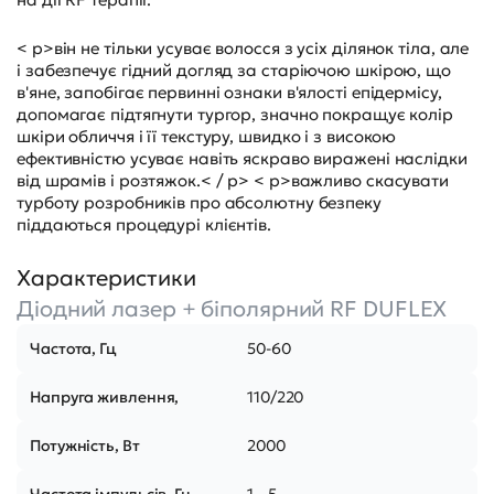
< p>він не тільки усуває волосся з усіх ділянок тіла, але
і забезпечує гідний догляд за старіючою шкірою, що
в'яне, запобігає первинні ознаки в'ялості епідермісу,
допомагає підтягнути тургор, значно покращує колір
шкіри обличчя і її текстуру, швидко і з високою
ефективністю усуває навіть яскраво виражені наслідки
від шрамів і розтяжок.< / p> < p>важливо скасувати
турботу розробників про абсолютну безпеку
піддаються процедурі клієнтів.
Характеристики
Діодний лазер + біполярний RF DUFLEX
Частота, Гц
50-60
Напруга живлення,
110/220
Потужність, Вт
2000
Частота імпульсів, Гц
1 - 5