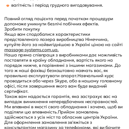
вагітність і період грудного вигодовування.
Повний огляд пацієнта перед початком процедури
допоможе уникнути безлічі побічних ефектів.
Зробити покупку
Якщо вам сподобалися характеристики
представленого лазера виробництва Німеччина,
купуйте його за найвигіднішою в Україні ціною на сайті
massage-systems.com.ua.
Наша пряма співпраця з виробниками дає можливість
поставляти в країну обладнання, вартість якого на
порядок нижче, в порівнянні з іншими магазинами. До
того ж наші фахівці безкоштовно навчать вас, як
правильно експлуатувати апарат.Навчальний курс
проводиться або через Skype, або в нашому головному
офісі, після завершення якого вам буде виданий
сертифікат.
Також вам надається гарантія, яка застрахує вас на
випадок виникнення непередбачених несправностей.
Ми впевнені в якості свого обладнання і хочемо, щоб ви
поділяли цю впевненість.Прийом замовлень
здійснюється з усіх міст та обласних центрів України.
Для оформлення замовлення зв'яжіться з
консультантом магазину за телефонами, які ви бачите