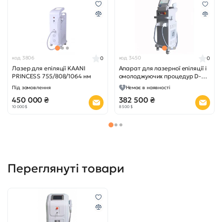
код 3806
код 3450
0
0
Лазер для епіляції KAANI
Апарат для лазерної епіляції і
PRINCESS 755/808/1064 нм
омолоджуючих процедур D-
LAS 80
Під замовлення
Немає в наявності
450 000 ₴
382 500 ₴
10 000 $
8 500 $
Переглянуті товари