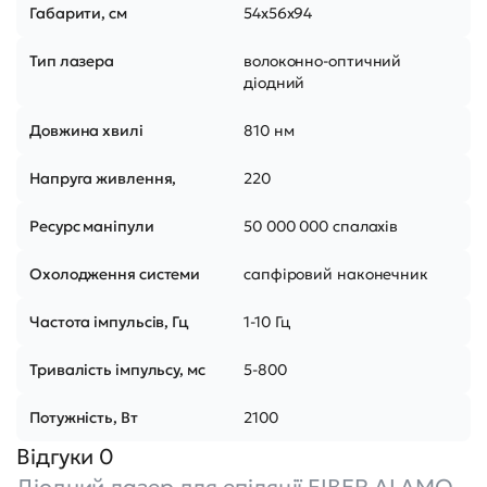
Габарити, см
54х56х94
Тип лазера
волоконно-оптичний
діодний
Довжина хвилі
810 нм
Напруга живлення,
220
Ресурс маніпули
50 000 000 спалахів
Охолодження системи
сапфіровий наконечник
Частота імпульсів, Гц
1-10 Гц
Тривалість імпульсу, мс
5-800
Потужність, Вт
2100
Відгуки 0
Діодний лазер для епіляції FIBER ALAMO