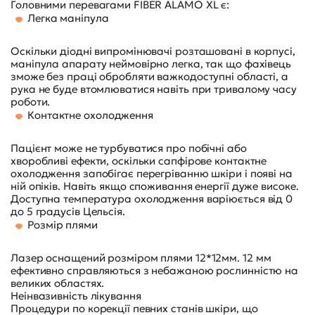
Головними перевагами FIBER ALAMO XL є:
Легка маніпула
Оскільки діодні випромінювачі розташовані в корпусі,
маніпула апарату неймовірно легка, так що фахівець
зможе без праці обробляти важкодоступні області, а
рука не буде втомлюватися навіть при тривалому часу
роботи.
Контактне охолодження
Пацієнт може не турбуватися про побічні або
хворобливі ефекти, оскільки сапфірове контактне
охолодження запобігає перегріванню шкіри і появі на
ній опіків. Навіть якщо споживання енергії дуже високе.
Доступна температура охолодження варіюється від 0
до 5 градусів Цельсія.
Розмір плями
Лазер оснащений розміром плями 12*12мм. 12 мм
ефективно справляються з небажаною рослинністю на
великих областях.
Неінвазивність лікування
Процедури по корекції певних станів шкіри, що