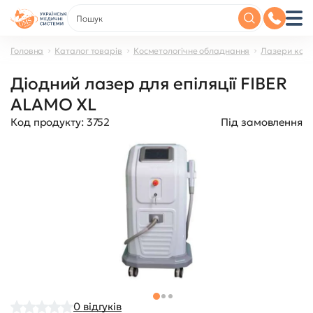
Головна
Каталог товарів
Косметологічне обладнання
Лазери косм
Діодний лазер для епіляції FIBER
ALAMO XL
Код продукту:
3752
Під замовлення
0
відгуків