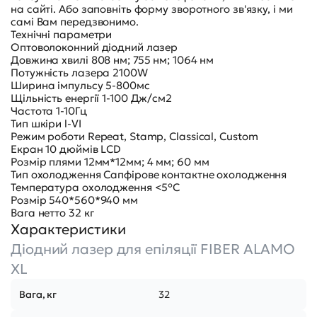
на сайті. Або заповніть форму зворотного зв'язку, і ми
самі Вам передзвонимо.
Технічні параметри
Оптоволоконний діодний лазер
Довжина хвилі 808 нм; 755 нм; 1064 нм
Потужність лазера 2100W
Ширина імпульсу 5-800мс
Щільність енергії 1-100 Дж/см2
Частота 1-10Гц
Тип шкіри l-VI
Режим роботи Repeat, Stamp, Classical, Custom
Екран 10 дюймів LCD
Розмір плями 12мм*12мм; 4 мм; 60 мм
Тип охолодження Сапфірове контактне охолодження
Температура охолодження <5°C
Розмір 540*560*940 мм
Вага нетто 32 кг
Характеристики
Діодний лазер для епіляції FIBER ALAMO
XL
Вага, кг
32