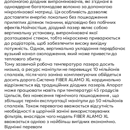
допомогою діодних випромінювачів, які з'єднані в
одноядерне багатомодове волокно за допомогою
мікролінзової матриці. Ця особливість дозволяє
доставляти енергію локально без пошкодження
прилеглих ділянок тканини, відповідно без побічних
ефектів.Найчастіше, діодний лазер являє собою
вертикальну установку, випромінювачі якої
розташовані стеком, тобто мікросхема приварюється
до радіаторів, щоб забезпечити високу вихідну
потужність. Однак, вертикальна укладання передбачає
вузький канал охолодження, який може привести до
теплового збитку.
Тому зазвичай робоча температура лазера досить
низька, а ресурс маніпули не перевищує 10 мільйонів
спалахів, після чого заміна комплектуючих обійдеться
досить дорого.Система FIBER ALAMO XL кардинально
відрізняється від традиційних діодних лазерів. Апарат
може працювати навіть при температурі 45 градусів
Цельсія, без нанесення термічного пошкодження , що
збільшує термін експлуатації маніпули до 50 мільйонів
спалахів. Також перевагою вважається відсутність
необхідності в щорічній заміні використовуваних
фільтрів, внаслідок чого модель FIBER ALAMO XL
вважається однією з найбільш вигідних економічно.
Відмінні переваги