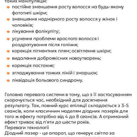
таких маніпуляцій:
постійне зменшення росту волосся на будь-якому
фототипі шкіри;
зменшення надмірного росту волосся у жінок і
чоловіків;
лікування фолікуліту;
усунення проблеми врослого волосся і
роздратування після гоління;
корекція пігментних плям; освітлення шкіри;
видалення доброякісних новоутворень;
корекція постакне;
згладжування тонких ліній і зморшок;
ліквідація больового синдрому.
Головна перевага системи в тому, що з її застосуванням
скорочується час, необхідний для досягнення
результату. Так, повний курс епіляції складається з 3-5
сеансів, коли класичним моделям діодних лазерів для
того ж ефекту потрібно від 4 до 8 сеансів. А отриманий
ефект триває від п'яти до шести років.
Переваги технології
Діодний лазер - це апарат, що генерує світло за