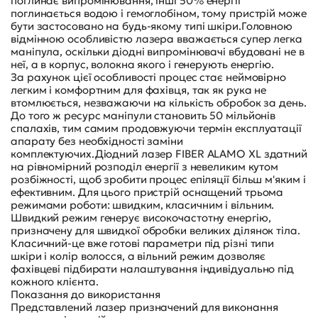
поглинає випромінювання, інші 50% енергії
поглинається водою і гемоглобіном, тому пристрій може
бути застосовано на будь-якому типі шкіри.Головною
відмінною особливістю лазера вважається супер легка
маніпула, оскільки діодні випромінювачі вбудовані не в
неї, а в корпус, волокна якого і генерують енергію.
За рахунок цієї особливості процес стає неймовірно
легким і комфортним для фахівця, так як рука не
втомлюється, незважаючи на кількість обробок за день.
До того ж ресурс маніпули становить 50 мільйонів
спалахів, тим самим продовжуючи термін експлуатації
апарату без необхідності заміни
комплектуючих.Діодний лазер FIBER ALAMO XL здатний
на рівномірний розподіл енергії з невеликим кутом
розбіжності, щоб зробити процес епіляції більш м'яким і
ефективним. Для цього пристрій оснащений трьома
режимами роботи: швидким, класичним і вільним.
Швидкий режим генерує високочастотну енергію,
призначену для швидкої обробки великих ділянок тіла.
Класичний-це вже готові параметри під різні типи
шкіри і колір волосся, а вільний режим дозволяє
фахівцеві підбирати налаштування індивідуально під
кожного клієнта.
Показання до використання
Представлений лазер призначений для виконання