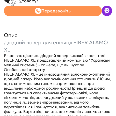
товару?
Передзвоніть
Опис
Діодний лазер для епіляції FIBER ALAMO
XL
Якщо вас цікавить діодний лазер високої якості, тоді
FIBER ALAMO XL, представлений компанією "Українські
медичні системи", - саме те, що ви шукали.
Особливості апарату
FIBER ALAMO XL - це інноваційний волоконно-оптичний
діодний лазер. Його випромінювання становить 810 нм,
що є оптимальним типом випромінювання при
видаленні небажаної рослинності.Принцип дії діода
грунтується на селективному фототермолізі, коли
пігмент меланін, зосереджений у волосяних фолікулах,
поглинає лазерне випромінювання, від чого
перегрівається і руйнується, викликаючи загибель
фолікула. Варто відзначити, що меланін лише частково