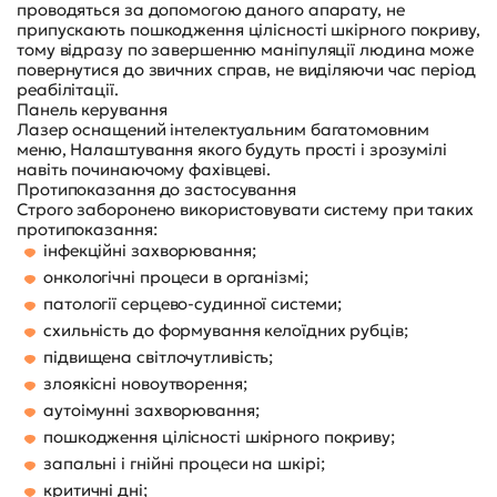
проводяться за допомогою даного апарату, не
припускають пошкодження цілісності шкірного покриву,
тому відразу по завершенню маніпуляції людина може
повернутися до звичних справ, не виділяючи час період
реабілітації.
Панель керування
Лазер оснащений інтелектуальним багатомовним
меню, Налаштування якого будуть прості і зрозумілі
навіть починаючому фахівцеві.
Протипоказання до застосування
Строго заборонено використовувати систему при таких
протипоказання:
інфекційні захворювання;
онкологічні процеси в організмі;
патології серцево-судинної системи;
схильність до формування келоїдних рубців;
підвищена світлочутливість;
злоякісні новоутворення;
аутоімунні захворювання;
пошкодження цілісності шкірного покриву;
запальні і гнійні процеси на шкірі;
критичні дні;