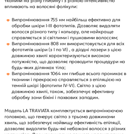
тканини на різну глибину і з різною інтенсивністю
впливають на волосяні фолікули:
Випромінювання 755 нм найбільш ефективно для
обробки шкіри I-III фототипів. Дозволяє видаляти
волосся різного типу і кольору, але найкраще
справляється зі світлими і пушковими волоссям;
Випромінювання 808 нм використовується для всіх
фототипів шкіри (з I по VI) , а діодні лазери з цією
довжиною хвилі характеризуються високою
потужністю, що дозволяє проводити процедури на
будь-яких ділянках тіла;
Випромінювання 1064 нм глибше всього проникає в
тканини і прекрасно справляється з епіляцією на
темній шкірі (фототипи IV-VI). Світло з цією
довжиною хвилі, також, забезпечує ефективну
обробку зони бікіні і пахвових западин.
Модель LA TRAVIATA комплектується випромінюючою
головкою, що генерує світло з трьома довжинами
хвиль, що забезпечує найвищу ефективність епіляції,
дозволяє видаляти будь-які небажані волосся з різних