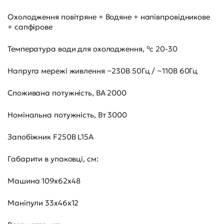
Охолодження повітряне + Водяне + напівпровідникове
+ сапфірове
Температура води для охолодження, °с 20-30
Напруга мережі живлення ~230В 50Гц / ~110В 60Гц
Споживана потужність, ВА 2000
Номінальна потужність, Вт 3000
Запобіжник F250В L15A
Габарити в упаковці, см:
Машина 109х62х48
Маніпули 33х46х12