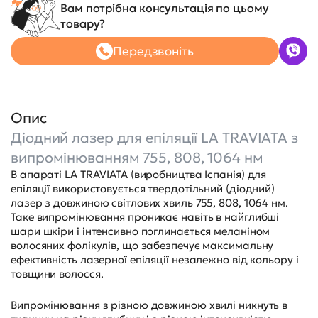
Вам потрібна консультація по цьому
товару?
Передзвоніть
Опис
Діодний лазер для епіляції LA TRAVIATA з
випромінюванням 755, 808, 1064 нм
В апараті LA TRAVIATA (виробництва Іспанія) для
епіляції використовується твердотільний (діодний)
лазер з довжиною світлових хвиль 755, 808, 1064 нм.
Таке випромінювання проникає навіть в найглибші
шари шкіри і інтенсивно поглинається меланіном
волосяних фолікулів, що забезпечує максимальну
ефективність лазерної епіляції незалежно від кольору і
товщини волосся.
Випромінювання з різною довжиною хвилі никнуть в