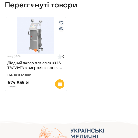
Переглянуті товари
код 3426
0
Діодний лазер для епіляції LA
TRAVIATA з випромінюванням
755, 808, 1064 нм
Під замовлення
674 955 ₴
14 999 $