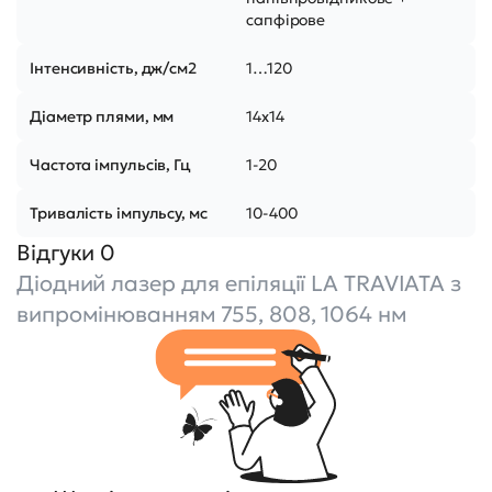
сапфірове
Інтенсивність, дж/см2
1…120
Діаметр плями, мм
14x14
Частота імпульсів, Гц
1-20
Тривалість імпульсу, мс
10-400
Відгуки 0
Діодний лазер для епіляції LA TRAVIATA з
випромінюванням 755, 808, 1064 нм