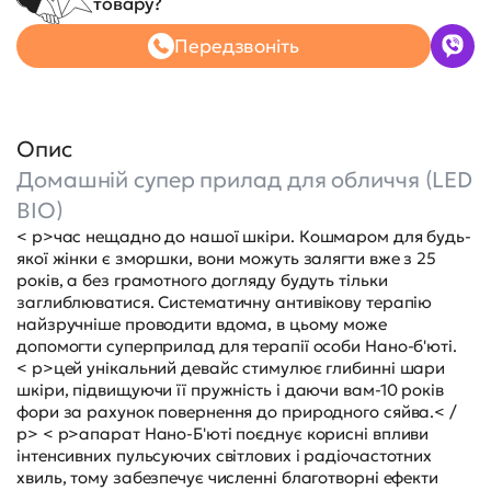
товару?
Передзвоніть
Опис
Домашній супер прилад для обличчя (LED
BIO)
< p>час нещадно до нашої шкіри. Кошмаром для будь-
якої жінки є зморшки, вони можуть залягти вже з 25
років, а без грамотного догляду будуть тільки
заглиблюватися. Систематичну антивікову терапію
найзручніше проводити вдома, в цьому може
допомогти суперприлад для терапії особи Нано-б'юті.
< p>цей унікальний девайс стимулює глибинні шари
шкіри, підвищуючи її пружність і даючи вам-10 років
фори за рахунок повернення до природного сяйва.< /
p> < p>апарат Нано-Б'юті поєднує корисні впливи
інтенсивних пульсуючих світлових і радіочастотних
хвиль, тому забезпечує численні благотворні ефекти