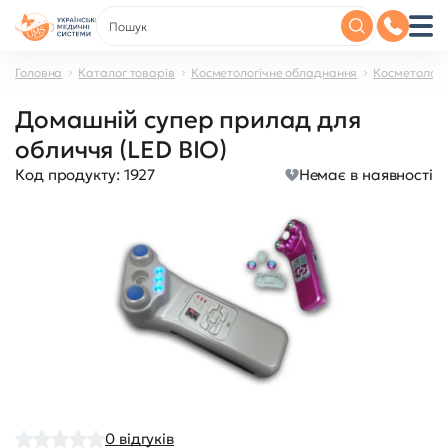
Головна
Каталог товарів
Косметологічне обладнання
Косметологі
Домашній супер прилад для
обличчя (LED BIO)
Код продукту:
1927
Немає в наявності
0
відгуків