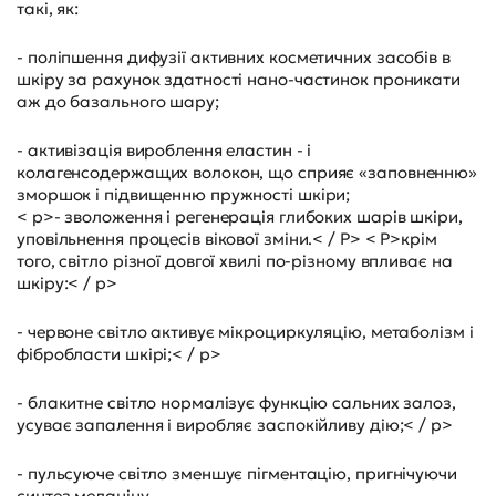
такі, як:
- поліпшення дифузії активних косметичних засобів в
шкіру за рахунок здатності нано-частинок проникати
аж до базального шару;
- активізація вироблення еластин - і
колагенсодержащих волокон, що сприяє «заповненню»
зморшок і підвищенню пружності шкіри;
< p>- зволоження і регенерація глибоких шарів шкіри,
уповільнення процесів вікової зміни.< / P> < P>крім
того, світло різної довгої хвилі по-різному впливає на
шкіру:< / p>
- червоне світло активує мікроциркуляцію, метаболізм і
фібробласти шкірі;< / p>
- блакитне світло нормалізує функцію сальних залоз,
усуває запалення і виробляє заспокійливу дію;< / p>
- пульсуюче світло зменшує пігментацію, пригнічуючи
синтез меланіну.