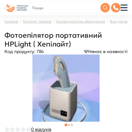
Головна
Каталог товарів
Косметологічне обладнання
Все для вид
Фотоепілятор портативний
HPLight ( Хепілайт)
Код продукту:
784
Немає в наявності
0
відгуків