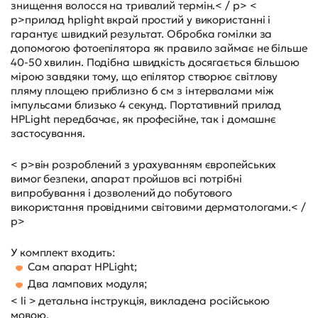
знищення волосся на тривалий термін.< / p> <
p>прилад hplight вкрай простий у використанні і
гарантує швидкий результат. Обробка гомілки за
допомогою фотоепілятора як правило займає не більше
40-50 хвилин. Подібна швидкість досягається більшою
мірою завдяки тому, що епілятор створює світлову
пляму площею приблизно 6 см з інтервалами між
імпульсами близько 4 секунд. Портативний прилад
HPLight передбачає, як професійне, так і домашнє
застосування.
< p>він розроблений з урахуванням європейських
вимог безпеки, апарат пройшов всі потрібні
випробування і дозволений до побутового
використання провідними світовими дерматологами.< /
p>
У комплект входить:
Сам апарат HPLight;
Два лампових модуля;
< li > детальна інструкція, викладена російською
мовою.