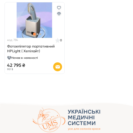
код 784
0
Фотоепілятор портативний
HPLight ( Хепілайт)
Немає в наявності
42 795 ₴
951 $