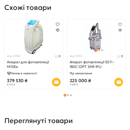
Схожі товари
код 2040
код 3652
0
0
Апарат для фотоепіляції
Апарат фотоепіляції ESTI -
M10Ee
180C (OPT SHR IPL)
Немає в наявності
Під замовлення
379 530 ₴
225 000 ₴
8 434 $
5 000 $
Переглянуті товари