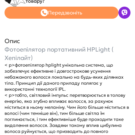
товару?
Передзвоніть
Опис
Фотоепілятор портативний HPLight (
Хепілайт)
< p>фотоепілятор hplight унікальна система, що
забезпечує ефективне і довгострокове усунення
небажаного волосся локально на будь-яких ділянках
тіла. Принцип дії даного приладу полягає у
використанні технології IPL.
< p>тобто, світловий імпульс перетворюється в толову
енергію, яка згубно впливає волосся, за рахунок
міститься в ньому меланіну. Чим його більше міститься в
волосі (чим темніше він), тим більше світла їм
поглинається, і тим ефективніше буде проходити таке
видалення волосся. Завдяки такому вплив цибулина
волоса руйнується, що призводить до повного