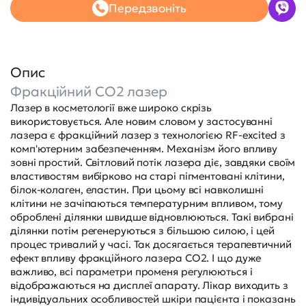
Передзвоніть
Опис
Фракційний CO2 лазер
Лазер в косметології вже широко скрізь
використовується. Але новим словом у застосуванні
лазера є фракційний лазер з технологією RF-excited з
комп'ютерним забезпеченням. Механізм його впливу
зовні простий. Світловий потік лазера діє, завдяки своїм
властивостям вибірково на старі пігментовані клітини,
білок-колаген, еластин. При цьому всі навколишні
клітини не зачіпаються температурним впливом, тому
оброблені ділянки швидше відновлюються. Такі вибрані
ділянки потім регенеруються з більшою силою, і цей
процес тривалий у часі. Так досягається терапевтичний
ефект впливу фракційного лазера СО2. І що дуже
важливо, всі параметри променя регулюються і
відображаються на дисплеї апарату. Лікар виходить з
індивідуальних особливостей шкіри пацієнта і показань