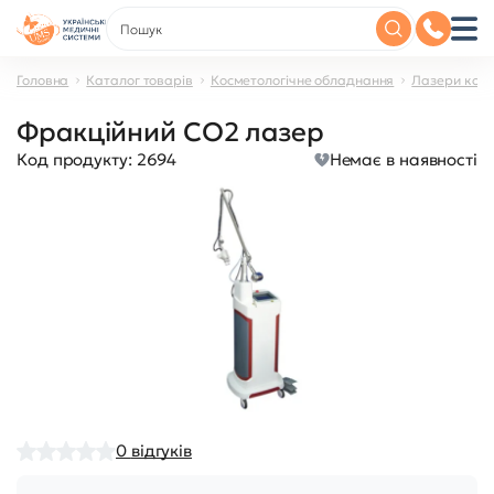
Головна
Каталог товарів
Косметологічне обладнання
Лазери косм
Фракційний CO2 лазер
Код продукту:
2694
Немає в наявності
0
відгуків