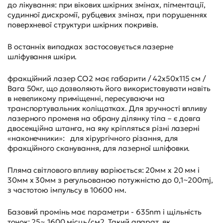
до лікування: при вікових шкірних змінах, пігментації,
судинної дисхромії, рубцевих змінах, при порушеннях
поверхневої структури шкірних покривів.
В останніх випадках застосовується лазерне
шліфування шкіри.
фракційний лазер СО2 має габарити / 42х50х115 см /
Вага 50кг, що дозволяють його використовувати навіть
в невеликому приміщенні, пересуваючи на
транспортувальних коліщатках. Для зручності впливу
лазерного променя на обрану ділянку тіла – є довга
двосекційна штанга, на яку кріпляться різні лазерні
«наконечники»: для хірургічного різання, для
фракційного сканування, для лазерної шліфовки.
Пляма світлового впливу варіюється: 20мм х 20 мм і
30мм х 30мм з регульованою потужністю до 0,1~200mj,
з частотою імпульсу в 10600 нм.
Базовий промінь має параметри - 635nm і щільність
точок: 25~ 1600 місць/см2. Такий апарат, як