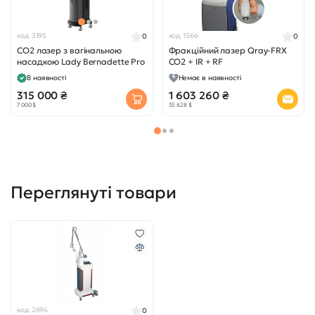
код 3195
код 1566
0
0
CO2 лазер з вагінальною
Фракційний лазер Qray-FRX
насадкою Lady Bernadette Pro
CO2 + IR + RF
В наявності
Немає в наявності
315 000 ₴
1 603 260 ₴
7 000 $
35 628 $
Переглянуті товари
код 2694
0