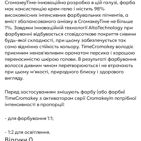
СгомакеуТіме-інноваційна розробка в цій галузі, фарба
має консистенцію крем-гелю і містить 98%
високоякісних інтенсивних фарбувальних пігментів, а
вміст збалансованого аміаку в СгомакеуТіме не більше
1%. Завдяки інноваційній технології AltaTeсhnology при
фарбуванні відбувається стовідсоткове покриття сивини
будь-якої складності, при цьому забезпечується так
само відмінна стійкість кольору. TimeCromakey володіє
приємним ненав'язливим ароматом персика і хорошою
переносимістю шкірою голови. В результаті фарбування
волосся дивним чином перетворюються і не втрачають
при цьому м'якості, природного блиску і здорового
вигляду.
Перед застосуванням змішують фарбу (або фарби)
TimeCromakey з активатором серії CromakeyIn потрібної
інтенсивності в пропорції:
- для фарбування 1:1;
- 1:2 для освітлення.
Відгуки 0