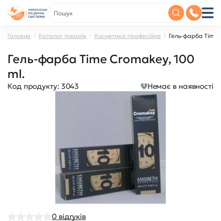
Головна
Каталог товарів
Косметика професійна
Гель-фарба Time 
Гель-фарба Time Cromakey, 100
ml.
Код продукту:
3043
Немає в наявності
0
відгуків