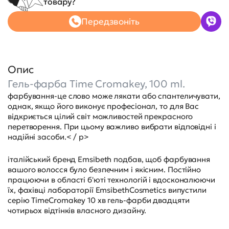
товару?
Передзвоніть
Опис
Гель-фарба Time Cromakey, 100 ml.
фарбування-це слово може лякати або спантеличувати,
однак, якщо його виконує професіонал, то для Вас
відкриється цілий світ можливостей прекрасного
перетворення. При цьому важливо вибрати відповідні і
надійні засоби.< / p>
італійський бренд Emsibeth подбав, щоб фарбування
вашого волосся було безпечним і якісним. Постійно
працюючи в області б'юті технологій і вдосконалюючи
їх, фахівці лабораторії EmsibethCosmetics випустили
серію TimeCromakey 10 хв гель-фарби двадцяти
чотирьох відтінків власного дизайну.