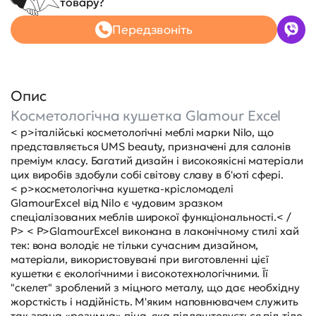
товару?
Передзвоніть
Опис
Косметологічна кушетка Glamour Excel
< p>італійські косметологічні меблі марки Nilo, що
представляється UMS beauty, призначені для салонів
преміум класу. Багатий дизайн і високоякісні матеріали
цих виробів здобули собі світову славу в б'юті сфері.
< p>косметологічна кушетка-крісломоделі
GlamourExcel від Nilo є чудовим зразком
спеціалізованих меблів широкої функціональності.< /
P> < P>GlamourExcel виконана в лаконічному стилі хай
тек: вона володіє не тільки сучасним дизайном,
матеріали, використовувані при виготовленні цієї
кушетки є екологічними і високотехнологічними. Її
"скелет" зроблений з міцного металу, що дає необхідну
жорсткість і надійність. М'яким наповнювачем служить
так звана «розумна» піна, яка підлаштовується під тіло