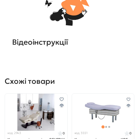
Відеоінструкції
Схожі товари
код 2943
код 3551
0
0