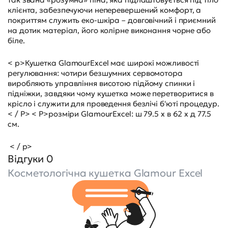
клієнта, забезпечуючи неперевершений комфорт, а
покриттям служить еко-шкіра – довговічний і приємний
на дотик матеріал, його колірне виконання чорне або
біле.
< p>Кушетка GlamourExcel має широкі можливості
регулювання: чотири безшумних сервомотора
виробляють управління висотою підйому спинки і
підніжки, завдяки чому кушетка може перетворитися в
крісло і служити для проведення безлічі б'юті процедур.
< / P> < P>розміри GlamourExcel: ш 79.5 х в 62 х д 77.5
см.
< / p>
Відгуки 0
Косметологічна кушетка Glamour Excel