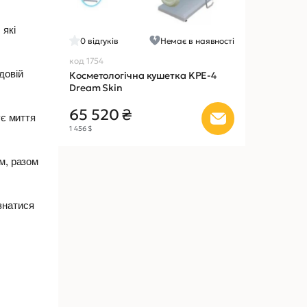
 які
0
відгуків
Немає в наявності
код 1754
довій
Косметологічна кушетка KPE-4
Dream Skin
65 520 ₴
ує миття
1 456 $
м, разом
знатися