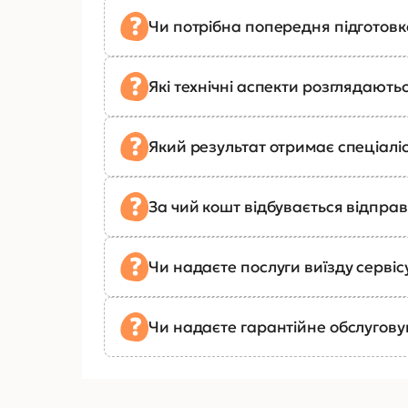
Чи потрібна попередня підготов
Які технічні аспекти розглядають
Який результат отримає спеціалі
За чий кошт відбувається відправ
Чи надаєте послуги виїзду сервіс
Чи надаєте гарантійне обслугов