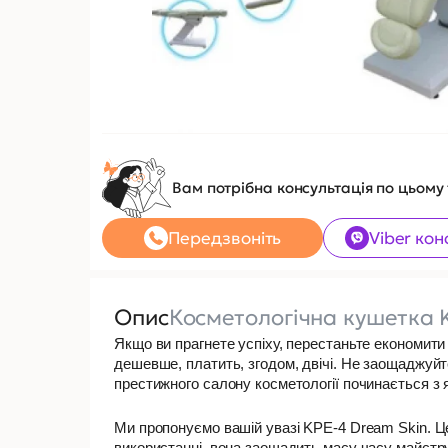
Вам потрібна консультація по цьому
Передзвоніть
Viber кон
Опис
Косметологічна кушетка 
Якщо ви прагнете успіху, перестаньте економити 
дешевше, платить, згодом, двічі. Не заощаджуйте
престижного салону косметології починається з я
Ми пропонуємо вашій увазі KPE-4 Dream Skin. Ц
використанні, вона заощадить масу часу майстру