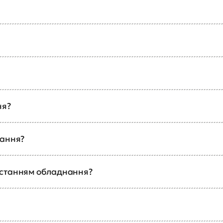
ня?
чання?
истанням обладнання?