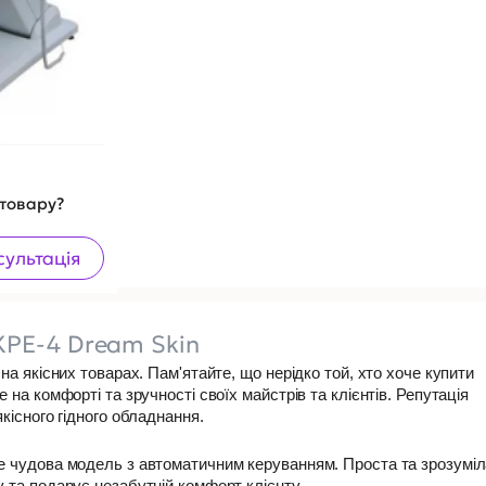
 товару?
сультація
KPE-4 Dream Skin
на якісних товарах. Пам'ятайте, що нерідко той, хто хоче купити
 на комфорті та зручності своїх майстрів та клієнтів. Репутація
кісного гідного обладнання.
е чудова модель з автоматичним керуванням. Проста та зрозуміл
 та подарує незабутній комфорт клієнту.