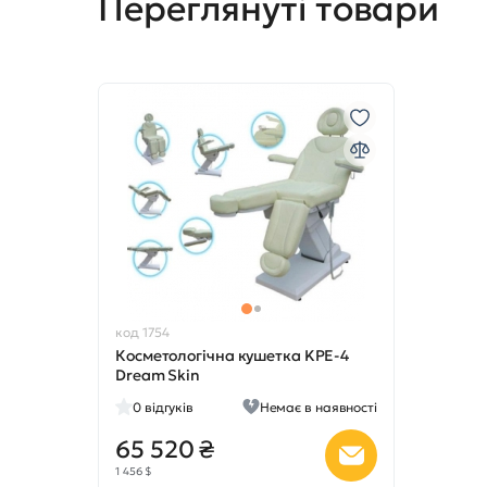
Переглянуті товари
код 1754
Косметологічна кушетка KPE-4
Dream Skin
0
відгуків
Немає в наявності
65 520 ₴
1 456 $