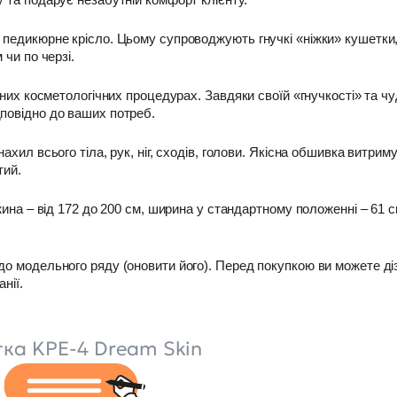
педикюрне крісло. Цьому супроводжують гнучкі «ніжки» кушетки,
 чи по черзі.
зних косметологічних процедурах. Завдяки своїй «гнучкості» та чу
повідно до ваших потреб.
хил всього тіла, рук, ніг, сходів, голови. Якісна обшивка витрим
тий.
жина – від 172 до 200 см, ширина у стандартному положенні – 61 с
до модельного ряду (оновити його). Перед покупкою ви можете ді
нії.
тка KPE-4 Dream Skin