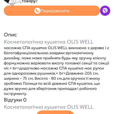
товару?
Передзвоніть
Опис
Косметологічна кушетка OLIS WELL
масажна СПА кушетка OLIS WELL виконана з дерева і є
багатофункціональною.завдяки ергономічному
дизайну, ложе може прийняти будь-яку зручну клієнту
форму.можна варіювати висоту головної секції та секції
ніг.< br>додатково масажна СПА кушетка має рулон
для одноразових рушників.< br>Довжина-205 см,
ширина – 75 см, Висота - 80 см.для зручності внизу
зроблена Полиця по всій довжині СПА кушетки, що
дуже зручно для зберігання приладдя і робочого
інструменту.
Відгуки 0
Косметологічна кушетка OLIS WELL