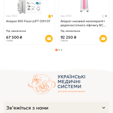
код 3452
код 3353
1
0
Апарат BIO Face LLIFT OXY-07
Апарат кисневої мезотерапії і
радіочастотного ліфтингу BC-
8910B (2 в 1)
Під замовлення
Під замовлення
67 500 ₴
92 250 ₴
1 500 $
2 050 $
Переглянуті товари