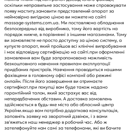
оскільки неправильне застосування може спровокувати
появу маститу.замовити представлений апарат за
неймовірно вигідною ціною ви можете на сайті
massage-systems.com.ua. Ми поставляємо обладнання
безпосередньо від виробника, тому його вартість на
порядок нижче, в порівнянні з іншими магазинами. Тому
ви замовляєте не просто доступну за ціною систему, а
купуєте апарат, який пройшов всі клінічні випробування
і має відповідну сертифікацію на сайті.при оформленні
замовлення вам буде запропонована можливість
безкоштовного навчання правилам експлуатації
придбаних пристроїв. Навчання проводиться нашими
фахівцями в головному офісі компанії або режимі
онлайн. Після його завершення ви отримаєте
сертифікат.при покупці вам буде також надано
гарантійний талон, який застрахує вас від
непередбачених обставин. А доставка замовлень
здійснюється в будь-яке місто або обласний центр
України.якщо вам потрібна додаткова консультація,
заповніть заявку на зворотний дзвінок, і з вами
зв'яжеться наш менеджер в робочий час. Або ж
зателефонуйте нам самі за телефонами, які ви бачите