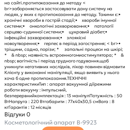
на сайті.протипоказання до методу <
br>забороняється застосовувати дану систему на
людях, у яких є протипоказання до методу. Такими є:•
хронічні хвороби в гострій стадії;• хвороби імунної
системи;• онкологічні захворювання;• патології
серцево-судинної системи;• цукровий діабет;•
інфекційні захворювання;• злоякісні
новоутворення;• герпес в період загострення; < br>•
тріщини, садна, порізи; * запальні процеси на шкірі;
* & nbsp; наявність встроенногомиостимулятора; * &
nbsp; вагітність і період грудного годування.щоб
уникнути негативних наслідків, лікар повинен відмовити
Клієнту у виконанні маніпуляції, якщо виявить у нього
хоча б одне протипоказання.ТЕХНІЧНІ
характеристикиТип : апарат вакуумної діїрежими
роботи вакууму : імпульсний,
безперервнийкомплектація : 13 маніпулПотужність : 50
ВтНапруга : 220 Втгабарити : 77х40х30,5 смВага : 8
кгГарантія : 12 місяців
Відгуки 0
Косметологічний апарат B-9923