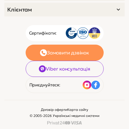
код 3702
0
Косметологічний апарат B-
9923
В наявності
16 425 ₴
365 $
Зв’яжіться з нами
Клієнтам