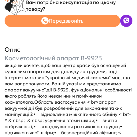
Вам потрібна консультація по цьому
товару?
Передзвоніть
Опис
Косметологічний апарат B-9923
якщо ви хочете, щоб ваш центр краси був оснащений
сучасним апаратом для догляду за грудьми, тоді
інтернет-магазин "українські медичні системи" має, що
вам запропонувати. Вашій увазі ми представляємо
апарат вакуумної дії B-9923, функціональні особливості
якого роблять його незамінним помічником
косметолога.Область застосування < br>апарат
вакуумної дії був розроблений для виконання таких
маніпуляцій:• відновлення міжклітинного обміну < br>
* & nbsp; & nbsp; усунення втоми шкіри;• зняття
набряклості;• згладжування розтяжок на грудях;•
підтяжка в'ялої шкіри;• безопераційний ліфтинг; <