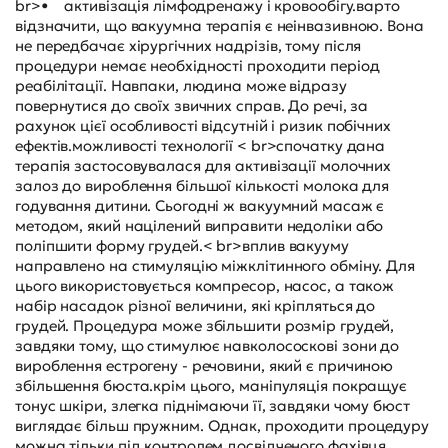
br>• активізація лімфодренажу і кровообігу.варто
відзначити, що вакуумна терапія є неінвазивною. Вона
не передбачає хірургічних надрізів, тому після
процедури немає необхідності проходити період
реабілітації. Навпаки, людина може відразу
повернутися до своїх звичних справ. До речі, за
рахунок цієї особливості відсутній і ризик побічних
ефектів.можливості технології < br>спочатку дана
терапія застосовувалася для активізації молочних
залоз до вироблення більшої кількості молока для
годування дитини. Сьогодні ж вакуумний масаж є
методом, який націлений виправити недоліки або
поліпшити форму грудей.< br>вплив вакууму
направлено на стимуляцію міжклітинного обміну. Для
цього використовується компресор, насос, а також
набір насадок різної величини, які кріпляться до
грудей. Процедура може збільшити розмір грудей,
завдяки тому, що стимулює навколососкові зони до
вироблення естрогену - речовини, який є причиною
збільшення бюста.крім цього, маніпуляція покращує
тонус шкіри, злегка піднімаючи її, завдяки чому бюст
виглядає більш пружним. Однак, проходити процедуру
можна тільки під контролем досвідченого фахівця,