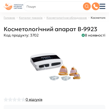
Головна
Каталог товарів
Косметологічне обладнання
Косметологі
Косметологічний апарат B-9923
Код продукту:
3702
В наявності
0
відгуків