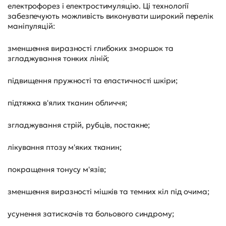
електрофорез і електростимуляцію. Ці технології
забезпечують можливість виконувати широкий перелік
маніпуляцій:
зменшення виразності глибоких зморшок та
згладжування тонких ліній;
підвищення пружності та еластичності шкіри;
підтяжка в'ялих тканин обличчя;
згладжування стрій, рубців, постакне;
лікування птозу м'яких тканин;
покращення тонусу м'язів;
зменшення виразності мішків та темних кіл під очима;
усунення затискачів та больового синдрому;