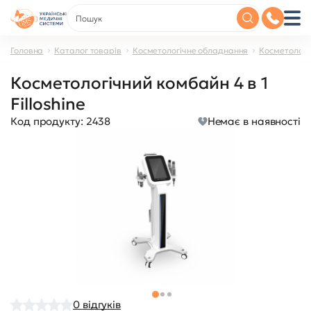
Головна
Каталог товарів
Косметологічне обладнання
Косметологі
Косметологічний комбайн 4 в 1
Filloshine
Код продукту:
2438
Немає в наявності
0
відгуків