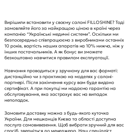
Вирішили встановити у своєму салоні FILLOSHINE? Тоді
замовляйте його за найкращою ціною в країні через
компанію “Українські медичні системи”. Оскільки ми
безпосередньо співпрацюємо з виробниками останніх
10 років, вартість наших апаратів на 10% нижча, ніж у
інших постачальників. А як бонус ви зможете
безкоштовно навчитися правилам експлуатації.
Навчання проводиться у зручному для вас форматі:
дистанційно чи з практикою на моделях у салоні-
партнері. Після закінчення курсу вам буде видано
сертифікат. А при покупці ми надаємо гарантію на
обслуговування, яка застрахує вас на випадок
неполадок.
Замовити доставку можна з будь-якого куточка
України. Для мешканців Києва та області доступна
послуга самовивезення. Щоб вибрати зручний для вас
спосіб, зверніться до менеджера. Наш спеціаліст