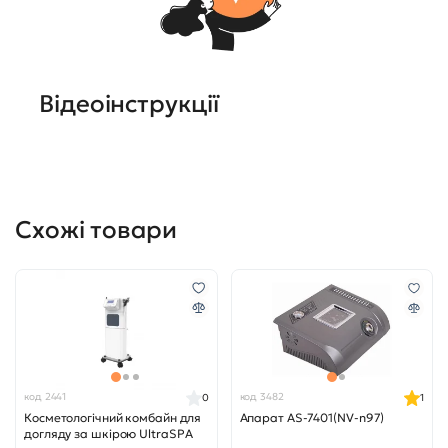
Відеоінструкції
Схожі товари
код 2441
код 3482
0
1
Косметологічний комбайн для
Апарат AS-7401(NV-n97)
догляду за шкірою UltraSPA