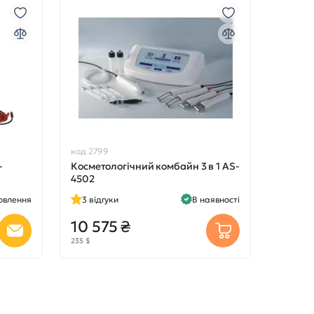
код 2799
-
Косметологічний комбайн 3 в 1 AS-
4502
овлення
3
відгуки
В наявності
10 575 ₴
235 $