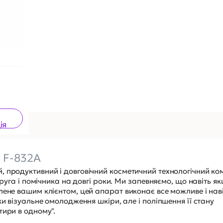
ія
 F-832A
, продуктивний і довговічний косметичний технологічний ко
друга і помічника на довгі роки. Ми запевняємо, що навіть я
лене вашим клієнтом, цей апарат виконає все можливе і нав
ки візуальне омолодження шкіри, але і поліпшення її стану
тири в одному".