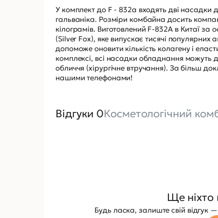
У комплект до F - 832a входять дві насадки д
гальваніка. Розміри комбайна досить компакт
кілограмів. Виготовлений F-832A в Китаї за
(Silver Fox), яке випускає тисячі популярних
допоможе оновити кількість колагену і еласт
комплексі, всі насадки обладнання можуть 
обличчя (хірургічне втручання). За більш д
нашими телефонами!
Відгуки 0
Косметологічний ком
Ще ніхто 
Будь ласка, залиште свій відгук