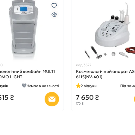
60
код 3527
тологічний комбайн MULTI
Косметологічний апарат AS
OMO LIGHT
6115(NV-401)
гуків
Немає в наявності
2
відгуки
Під зам
515 ₴
7 650 ₴
170 $