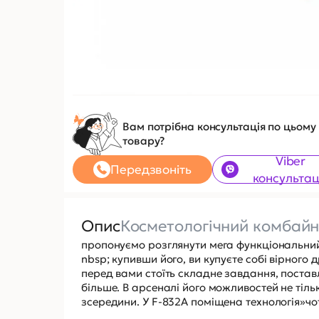
Вам потрібна консультація по цьому
товару?
Viber
Передзвоніть
консультац
Опис
Косметологічний комбайн
пропонуємо розглянути мега функціональний
nbsp; купивши його, ви купуєте собі вірного 
перед вами стоїть складне завдання, постав
більше. В арсеналі його можливостей не тіль
зсередини. У F-832A поміщена технологія»чо