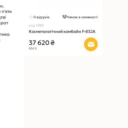
ш,
 п'яти
тві
0
відгуків
Немає в наявності
арат
код 1989
Косметологічний комбайн F-832A
стика
а
37 620 ₴
836 $