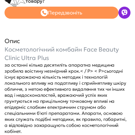
товару?
Передзвоніть
Опис
Косметологічний комбайн Face Beauty
Clinic Ultra Plus
за останні кілька десятиліть апаратна медицина
зробила воістину незмірний крок.< / P> < P>сьогодні
існує вражаюча кількість методик і технологій
локального впливу на податливу і сприйнятливу шкіру
обличчя, з метою ефективного видалення тих чи інших
вад і недосконалостей, вражаючий успіх яких
грунтуються на прицільному точковому впливі на
епідерміс слабким електричним струмом або
спеціальними б'юті препаратами. Апарати, основою
яких служать подібні методики, як правило, габаритні,
а відповідно захаращують собою косметологічний
кабінет.