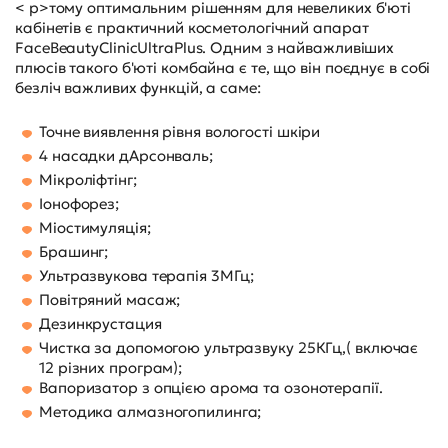
< p>тому оптимальним рішенням для невеликих б'юті
кабінетів є практичний косметологічний апарат
FaceBeautyClinicUltraPlus. Одним з найважливіших
плюсів такого б'юті комбайна є те, що він поєднує в собі
безліч важливих функцій, а саме:
Точне виявлення рівня вологості шкіри
4 насадки дАрсонваль;
Мікроліфтінг;
Іонофорез;
Міостимуляція;
Брашинг;
Ультразвукова терапія 3МГц;
Повітряний масаж;
Дезинкрустация
Чистка за допомогою ультразвуку 25КГц,( включає
12 різних програм);
Вапоризатор з опцією арома та озонотерапії.
Методика алмазногопилинга;