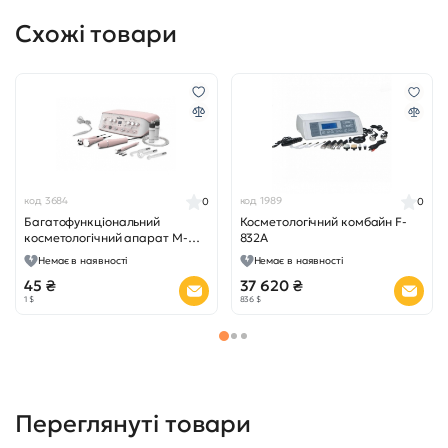
Схожі товари
код 3684
код 1989
0
0
Багатофункціональний
Косметологічний комбайн F-
косметологічний апарат M-
832A
1897
Немає в наявності
Немає в наявності
45 ₴
37 620 ₴
1 $
836 $
Переглянуті товари