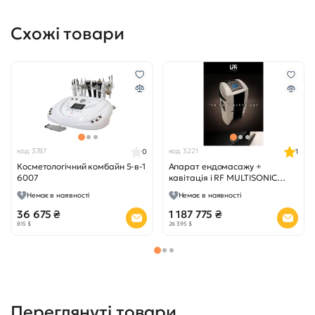
Схожі товари
код 3787
код 3221
0
1
Косметологічний комбайн 5-в-1
Апарат ендомасажу +
6007
кавітація і RF MULTISONIC
MASSAGE 3036
Немає в наявності
Немає в наявності
36 675 ₴
1 187 775 ₴
815 $
26 395 $
Переглянуті товари