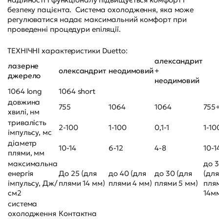
безпеку пацієнта. Система охолодження, яка може
регулюватися надає максимальний комфорт при
проведенні процедури епіляції.
ТЕХНІЧНІ характеристики Duetto:
александрит
лазерне
олександрит
неодимовий
+
джерело
неодимовий
1064 long
1064 short
довжина
755
1064
1064
755
хвилі, нм
тривалість
2-100
1-100
0,1-1
1-10
імпульсу, мс
діаметр
10-14
6-12
4-8
10-1
плями, мм
максимальна
до 3
енергія
До 25 (для
до 40 (для
до 30 (для
(для
імпульсу, Дж/
плями 14 мм)
плями 4 мм)
плями 5 мм)
пля
см2
14м
система
охолодження
Контактна