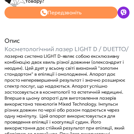
товару?
Передзвоніть
Опис
Косметологічний лазер LIGHT D / DUETTO/
лазерна система LIGHT D-являє собою ексклюзивну
комбінацію двох хвиль різної довжини (олександрит і
неодим). Цей дует у всьому світі визнаний "золотим
стандартом" в епіляції і омолодженні. Апарат дає
просто неперевершений результат і значно розширює
спектр послуг, що надаються. Апарат успішно
застосовується в косметології та естетичній медицині.
Вперше в цьому апараті для виготовлення лазерів
використана технологія Mixed Technology. Імпульси
різних довжин по черзі або разом подаються через
одну маніпулу. Цей апарат використовується для
проведення епіляції і коагуляції судин. Його
використання дає стійкий результат при епіляції, який
зберігається довгий час. При його використанні