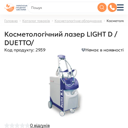
Головна
Каталог товарів
Косметологічне обладнання
Косметологі
Косметологічний лазер LIGHT D /
DUETTO/
Код продукту:
2939
Немає в наявності
0
відгуків