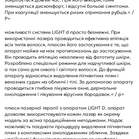
зменшується дискомфорт, і відсутні больові симптоми.
При коагуляції зменшується ризик отримання рубців.< /
P>
можливості системи LIGHT d просто безмежні. При
використанні лазера проводиться ефективна епіляція
всіх типів волосся, плюсом його застосування є те, що
апарат майже не має протипоказань до застосування.
Він проводить епіляцію незалежно від фототипу шкіри.
Розроблено спеціальні режими для надчутливої шкіри,
а так само для сивого і світлого волосся. До функцій
апарату відносяться видалення пігментних плям і
венозних судин на обличчі і тілі. За допомогою апарату
проводиться глибоке лікування акне, дермальне
омолодження і лікування вірусних бородавок.< / p>
плюси лазерної терапії з апаратом LIGHT D. апарат
дозволяє використовувати кожен лазер як окрему
модель за всіма традиційними методиками. Надає
можливість поєднати процедуру видалення пігментних
плям з комплексним омолодженням обличчя. Завдяки
надійності і функціоналу підвищується комфорт і