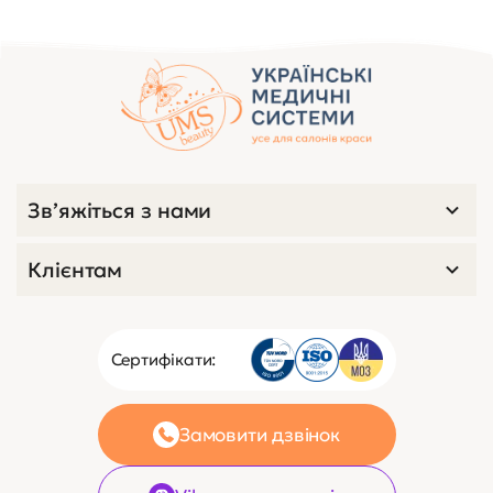
Переглянуті товари
код 2927
0
Косметологічний візок S - 2
ДСП
Немає в наявності
2 700 ₴
60 $