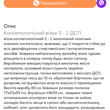
Передзвоніть
Опис
Косметологічний візок S - 2 ДСП
візок косметологічний S - 2 незамінний помічник
кожного косметолога, важливо, що її покриття стійке до
всіх дезінфікуючих спиртовмісних і антисептичних
засобів. Завдяки нейтральному дизайну вона чудово
впишеться в колірну гамму будь-якого салону.
Виробником використовуються виключно якісні
матеріали, основний візки служить надійна
металоконструкція, полки виготовлені з якісного ДСП,
що витримує масу до 10 кг, обрамлені бортиком, що не
дозволяє інструментам впасти вчасно її переміщення.
Висота виробу 80 см Зовнішні розміри поличок
77х53х39 см, Внутрішні 49х39 см., завдяки таким
оптимальним розмірам візок не тільки не займе
занадто багато місця в салоні або косметологічному
кабінеті, але і дозволить його заощадити, розширивши