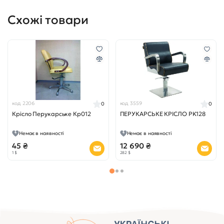
Схожі товари
код 2206
код 3559
0
0
Крісло Перукарське Кр012
ПЕРУКАРСЬКЕ КРІСЛО PK128
Немає в наявності
Немає в наявності
45 ₴
12 690 ₴
1 $
282 $