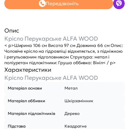
Передзвоніть
Опис
Крісло Перукарське ALFA WOOD
< p>Ширина 106 см Висота 97 см Довжина 66 см Опис:
Чоловіче крісло на гідравліці відхиляється, з підніжкою
і регульованим підголовником Структура: метал і
поліуретан підлокітники: Груша оббивка: Вініл< / p>
Характеристики
Крісло Перукарське ALFA WOOD
Матеріал основи
Метал
Матеріал оббивки
Шкірзамінник
Матеріал підлокітників
Дерево
Підстава
Квадратне