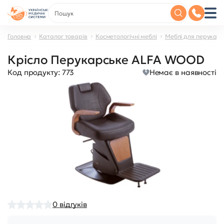
Головна
Каталог товарів
Косметологічні меблі
Меблі для перукар
Крісло Перукарське ALFA WOOD
Код продукту:
773
Немає в наявності
0
відгуків