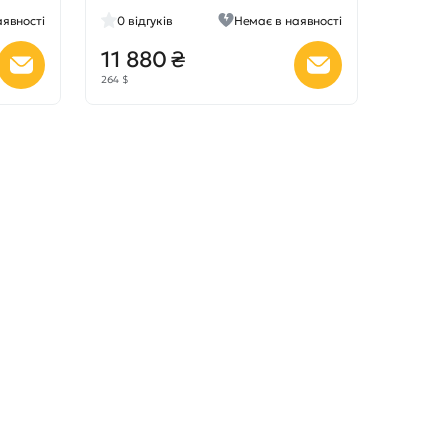
аявності
0
відгуків
Немає в наявності
11 880 ₴
264 $