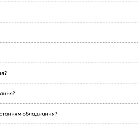
ня?
чання?
истанням обладнання?