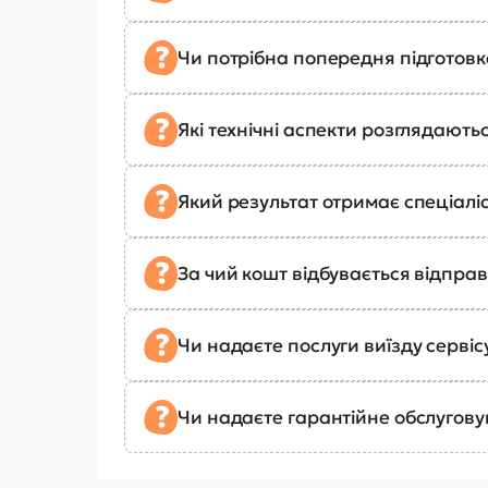
Чи потрібна попередня підготов
Які технічні аспекти розглядають
Який результат отримає спеціалі
За чий кошт відбувається відправ
Чи надаєте послуги виїзду сервіс
Чи надаєте гарантійне обслугов