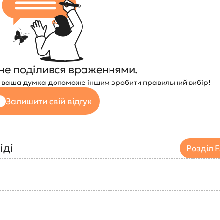
не поділився враженнями.
 — ваша думка допоможе іншим зробити правильний вибір!
Залишити свій відгук
іді
Розділ 