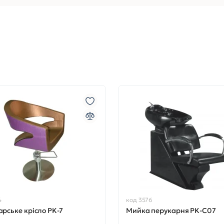
4
код 3576
рське крісло PK-7
Мийка перукарня PK-C07