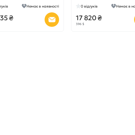
гуків
Немає в наявності
0
відгуків
Немає в н
35 ₴
17 820 ₴
396 $