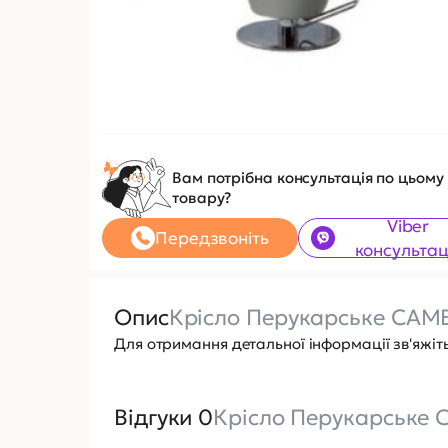
Вам потрібна консультація по цьому
товару?
Viber
Передзвоніть
консультац
Опис
Крісло Перукарське CAM
Для отримання детальної інформації зв'яжіт
Відгуки 0
Крісло Перукарське 