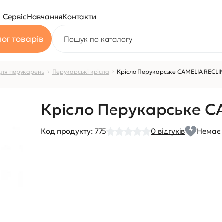
Сервіс
Навчання
Контакти
ог товарів
для перукарень
Перукарські крісла
Крісло Перукарське CAMELIA RECLI
Крісло Перукарське C
Код продукту:
775
0
відгуків
Немає 