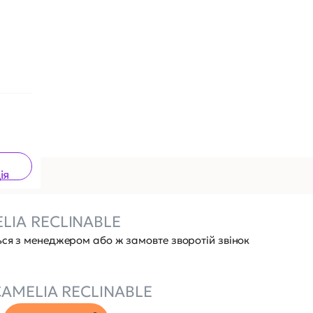
ія
ELIA RECLINABLE
ься з менеджером або ж замовте зворотій звінок
CAMELIA RECLINABLE