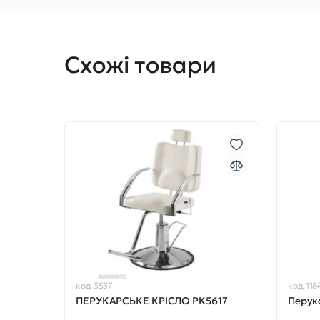
Схожі товари
код 3557
код 118
ПЕРУКАРСЬКЕ КРІСЛО PK5617
Перука