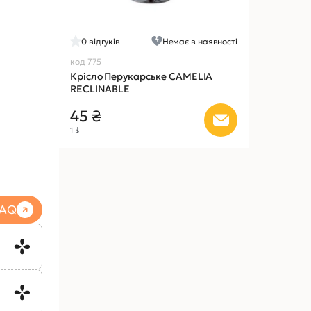
0
відгуків
Немає в наявності
код 775
Крісло Перукарське CAMELIA
RECLINABLE
45 ₴
1 $
FAQ