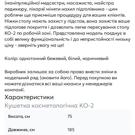
(маніпуляційної медсестри, масажиста, майстра
педикюру, лікаря) міняти нахил підголівника - цим
роблячи ще приємніше процедуру для ваших клієнтів.
Ніжки столу мають захист у підстав, вона захистів ваше
підлогове покриття і дозволить легке пересування столу
KO-2 по робочій зоні. Представлена ​​модель поєднує в
собі велику функціональність і до непристойності низьку
ціну - зверніть увагу на це!
Колір: однотонний бежевий, білий, коричневий
Виробник залишає за собою право внести зміни в
модельний ряд (оновити його). Перед покупкою ви
можете дізнатися всі ваші нюанси у менеджерів
компанії.
Характеристики
Кушетка косметологічна KO-2
Висота, см
75
Довжина, см
185