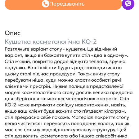
Передзвоніть
Опис
Кушетка косметологічна KO-2
Розгляньте варіант столу - кушетки. Це відмінний
варіант, якщо ви бажаєте купити стіл «два в одному».
Стіл м'який, покриття додає відчуття теплоти, зручна
подушка. Ваші клієнти будуть раді знаходитися на
цьому столі під час процедури. Також внизу столу
перебувати ніша, куди можна класти особисті речі
клієнтів чи пристрій. Нижня полиця в представленої
моделі косметологічного столу досить велика придатна
для зберігання кількох косметологічних апаратів. Стіл
KO-2 може витримати солідну навантаження, навіть,
якщо ваш клієнт буде важити сто п'ятдесят кілограм,
стіл прекрасно себе покаже. Матеріал покриття столу
легко чиститься і переносить попадання вологи, так як
має спеціальну водовідштовхувальну структуру. Цей
стіл дозволить косметолога або іншого співробітника