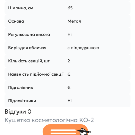
Ширина, см
65
Основа
Метал
Регульована висота
Ні
Виріз для обличчя
є підподушкою
Кількість секцій, шт
2
Наявність підйомної секції
Є
Підголівник
Є
Підлокітники
Ні
Відгуки 0
Кушетка косметологічна KO-2