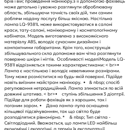
брів і вій; проведення манікюру.з її допомогою фахівець
може детально і уважно розглянути оброблювану
область, збільшуючи точність своїх дій, тим самим
роблячи надану послугу більш якісною. Настільна
лампа LQ-9381L може використовуватися в салоні
краси, тату-салоні, манікюрному і косметологічному
кабінетах. Модель виготовлена з високоякісного
матеріалу ABS, володіє сучасним дизайном і
компактними габаритами. Крім того, конструкція
збільшувального скла допоможе вам чітко розглянути
поверхню шкіри і нігтів. Особливості моделіМодель LQ-
9381l відрізняється такими характеристиками: < br>•
Лампа є настільною і володіє невеликими розмірами.
Тому може розміститися на будь-якій поверхні. Підійде
навіть виїзним майстрам манікюру. • & nbsp; спосіб
регулювання нетрадиційний. Лампа згинається по всій
довжині штатива. < br>• ступінь збільшення 3 діоптрії.
Підійде для роботи фахівців як з хорошим, так і
поганим зором. • Дана лампа-лупа оснащена
кільцевої підсвічуванням, так що світло буде
розподілятися рівномірно. * & nbsp; Тип світла -
Світлодіодний. Вважається, що лампи LED найбільш
економічні і екологічні, а термін їх експлуатації