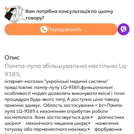
Вам потрібна консультація по цьому
товару?
Передзвоніть
Опис
Лампа-лупа збільшувальна настільна Lq-
9381L
інтернет-магазин "українські медичні системи"
представляє лампу-лупу LQ-9381l.функціональні
особливості моделі дозволять виконувати якісні і точні
процедури будь-якого типу, А доступна ціна товару
приємно здивує. Область застосування < br>Лампа-
лупа LQ-9381l є незамінним атрибутом роботи
косметолога. Вона застосовується для:• діагностики
шкіри;• механічного чищення шкіри;• нанесення
татуажу або перманентного макіяжу;• фарбування