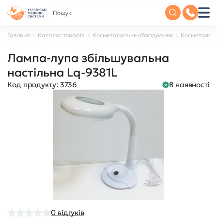
Головна
Каталог товарів
Косметологічне обладнання
Косметологі
Лампа-лупа збільшувальна
настільна Lq-9381L
Код продукту:
3736
В наявності
0
відгуків