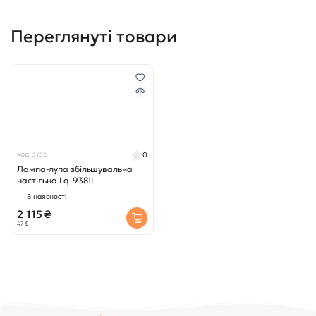
Переглянуті товари
код 3736
0
Лампа-лупа збільшувальна
настільна Lq-9381L
В наявності
2 115 ₴
47 $