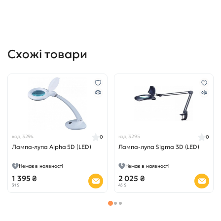
Схожі товари
код 3294
код 3295
0
0
Лампа-лупа Alpha 5D (LED)
Лампа-лупа Sigma 3D (LED)
Немає в наявності
Немає в наявності
1 395 ₴
2 025 ₴
31 $
45 $