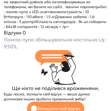
на зворотний дзвінок або зателефонувавши за
телефонами, які бачите на сайті. технічні параметриТип
: лампа-лупа з LED-освітленнямпотужність : 10
ВтНапруга : 110 вВага : 1.5 кгДовжина кабелю : 1.6
млінза : 3 діоптріїКількість світлодіодів : 94 шт.габарити
: 66х18 смгарантія : 12 місяців < /p>
Відгуки 0
Лампа-лупа збільшувальна настільна Lq-
9381L
Ще ніхто не поділився враженнями.
Будь ласка, залиште свій відгук — ваша думка
допоможе іншим зробити правильний вибір!
Залишити свій відгук