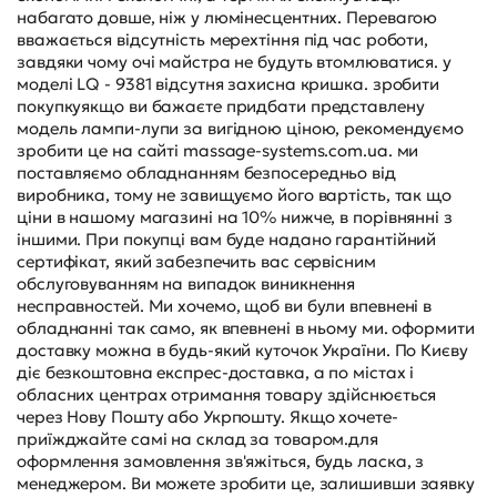
набагато довше, ніж у люмінесцентних. Перевагою
вважається відсутність мерехтіння під час роботи,
завдяки чому очі майстра не будуть втомлюватися. у
моделі LQ - 9381 відсутня захисна кришка. зробити
покупкуякщо ви бажаєте придбати представлену
модель лампи-лупи за вигідною ціною, рекомендуємо
зробити це на сайті massage-systems.com.ua. ми
поставляємо обладнанням безпосередньо від
виробника, тому не завищуємо його вартість, так що
ціни в нашому магазині на 10% нижче, в порівнянні з
іншими. При покупці вам буде надано гарантійний
сертифікат, який забезпечить вас сервісним
обслуговуванням на випадок виникнення
несправностей. Ми хочемо, щоб ви були впевнені в
обладнанні так само, як впевнені в ньому ми. оформити
доставку можна в будь-який куточок України. По Києву
діє безкоштовна експрес-доставка, а по містах і
обласних центрах отримання товару здійснюється
через Нову Пошту або Укрпошту. Якщо хочете-
приїжджайте самі на склад за товаром.для
оформлення замовлення зв'яжіться, будь ласка, з
менеджером. Ви можете зробити це, залишивши заявку