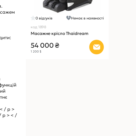
а.
масажем
0
відгуків
Немає в наявності
код 1898
Масажне крісло Thaidream
дити:
54 000 ₴
1 200 $
а
функцій
ний
утнє
 < / p >
 p > < /