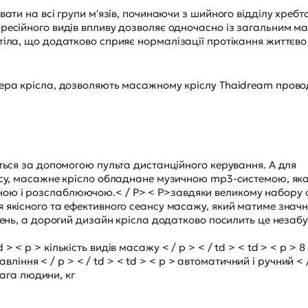
вати на всі групи м'язів, починаючи з шийного відділу хребт
пресійного видів впливу дозволяє одночасно із загальним 
тіла, що додатково сприяє нормалізації протікання життєво
тера крісла, дозволяють масажному кріслу Thaidream прово
ється за допомогою пульта дистанційного керування. А для
ансу, масажне крісло обладнане музичною mp3-системою, як
ою і розслаблюючою.< / P> < P>завдяки великому набору 
 якісного та ефективного сеансу масажу, який матиме знач
день, а дорогий дизайн крісла додатково посилить це незаб
 td > < p > кількість видів масажу < / p > < / td > < td > < p > 8
равління < / p > < / td > < td > < p > автоматичний і ручний < /
вага людини, кг