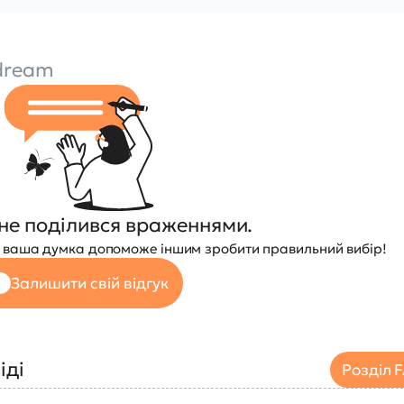
dream
не поділився враженнями.
 — ваша думка допоможе іншим зробити правильний вибір!
Залишити свій відгук
іді
Розділ 