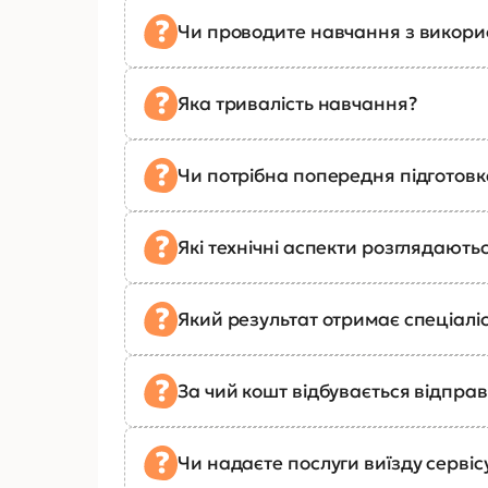
Чи проводите навчання з викор
Яка тривалість навчання?
Чи потрібна попередня підготов
Які технічні аспекти розглядають
Який результат отримає спеціалі
За чий кошт відбувається відправ
Чи надаєте послуги виїзду сервіс