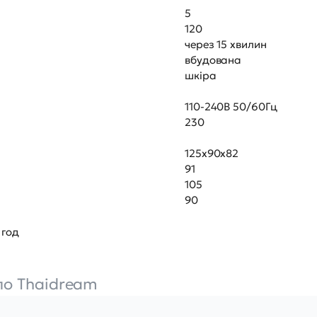
5
120
через 15 хвилин
вбудована
шкіра
110-240В 50/60Гц
230
125х90х82
91
105
90
од
ло Thaidream