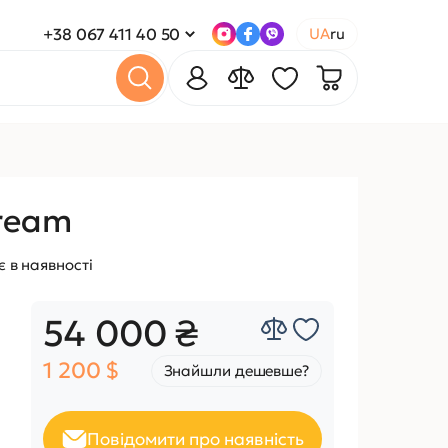
+38 067 411 40 50
UA
ru
ream
 в наявності
54 000 ₴
1 200 $
Знайшли дешевше?
Повідомити про наявність