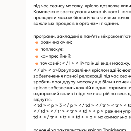
під час сеансу масажу, крісло дозволяє впли
Комплексне застосування механічного і ком
проводити масаж біологічно активних точок 
важливих процесів в організмі людини.
програми, закладені в пам'ять мікрокомп'ю
розминаючий;
поплескує;
компресійний;
точковий; < / li> < li>та інші види масажу.
< / ul> < p>Все управління кріслом здійсню
забезпечення повної релаксації під час се
зробить процедуру масажу ще більш приємн
крісло забезпечить кожній людині отримання
оздоровчий вплив і підніме настрій на весь 
відчуття.
< td > < p > 3 < / p > < / td > < / tr > < tr > <
< / td > < / tr > < tr > < td > < p > режими уп
td > < / tr > < tr > < td > < p > максимальна 
основні характеристики крісла Thaidream