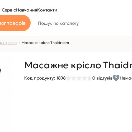
Сервіс
Навчання
Контакти
ог товарів
ні крісла
Масажне крісло Thaidream
Масажне крісло Thaid
Код продукту:
1898
0
відгуків
Немає