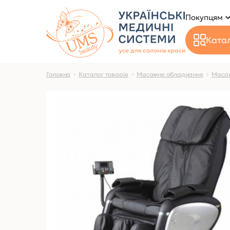
Покупцям
Катал
Головна
Каталог товарів
Масажне обладнання
Масаж