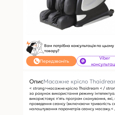
Вам потрібна консультація по цьому
товару?
Viber
Передзвоніть
консультац
Опис
Масажне крісло Thaidre
< strong>масажне крісло Thaidream < / stro
за рахунок використання режиму інтелектуал
використовує п'ять програм сканування, які,
проведення сеансу (включаючи тривалість с
налаштування параметрів сеансу масажу.< 