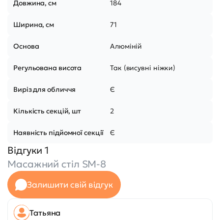
Довжина, см
184
Ширина, см
71
Основа
Алюміній
Регульована висота
Так (висувні ніжки)
Виріз для обличчя
Є
Кількість секцій, шт
2
Наявність підйомної секції
Є
Відгуки 1
Масажний стіл SM-8
Залишити свій відгук
Татьяна