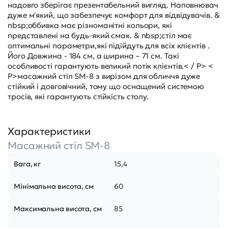
надовго зберігає презентабельний вигляд. Наповнювач
дуже м'який, що забезпечує комфорт для відвідувачів. &
nbsp;оббивка має різноманітні кольори, які
представлені на будь-який смак. & nbsp;стіл має
оптимальні параметри,які підійдуть для всіх клієнтів .
Його Довжина - 184 см, а ширина – 71 см. Такі
особливості гарантують великий потік клієнтів.< / P> <
P>масажний стіл SM-8 з вирізом для обличчя дуже
стійкий і довговічний, тому що оснащений системою
тросів, які гарантують стійкість столу.
Характеристики
Масажний стіл SM-8
Вага, кг
15,4
Мінімальна висота, см
60
Максимальна висота, см
85