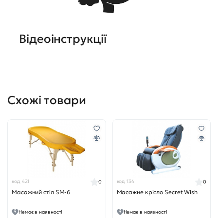
Відеоінструкції
Схожі товари
код 421
код 134
0
0
Масажний стіл SM-6
Масажне крісло Secret Wish
Немає в наявності
Немає в наявності