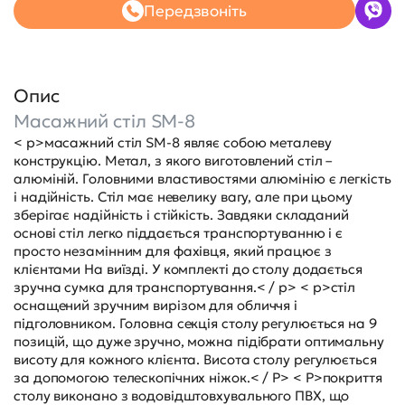
Передзвоніть
Опис
Масажний стіл SM-8
< p>масажний стіл SM-8 являє собою металеву
конструкцію. Метал, з якого виготовлений стіл –
алюміній. Головними властивостями алюмінію є легкість
і надійність. Стіл має невелику вагу, але при цьому
зберігає надійність і стійкість. Завдяки складаний
основі стіл легко піддається транспортуванню і є
просто незамінним для фахівця, який працює з
клієнтами На виїзді. У комплекті до столу додається
зручна сумка для транспортування.< / p> < p>стіл
оснащений зручним вирізом для обличчя і
підголовником. Головна секція столу регулюється на 9
позицій, що дуже зручно, можна підібрати оптимальну
висоту для кожного клієнта. Висота столу регулюється
за допомогою телескопічних ніжок.< / P> < P>покриття
столу виконано з водовідштовхувального ПВХ, що