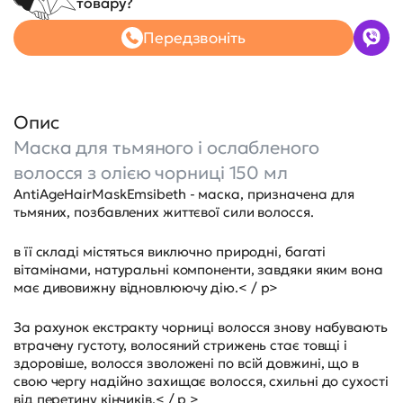
товару?
Передзвоніть
Опис
Маска для тьмяного і ослабленого
волосся з олією чорниці 150 мл
AntiAgeHairMaskЕmsibeth - маска, призначена для
тьмяних, позбавлених життєвої сили волосся.
в її складі містяться виключно природні, багаті
вітамінами, натуральні компоненти, завдяки яким вона
має дивовижну відновлюючу дію.< / p>
За рахунок екстракту чорниці волосся знову набувають
втрачену густоту, волосяний стрижень стає товщі і
здоровіше, волосся зволожені по всій довжині, що в
свою чергу надійно захищає волосся, схильні до сухості
від перетину кінчиків.< / p >