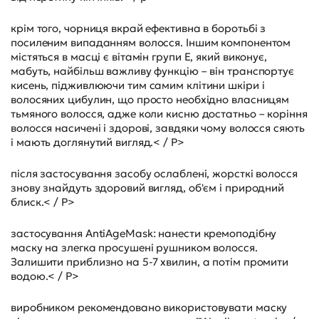
крім того, чорниця вкрай ефективна в боротьбі з
посиленим випаданням волосся. Іншим компонентом
містяться в масці є вітамін групи Е, який виконує,
мабуть, найбільш важливу функцію – він транспортує
кисень, підживлюючи тим самим клітини шкіри і
волосяних цибулин, що просто необхідно власницям
тьмяного волосся, адже коли кисню достатньо – коріння
волосся насичені і здорові, завдяки чому волосся сяють
і мають доглянутий вигляд.< / P>
після застосування засобу ослаблені, жорсткі волосся
знову знайдуть здоровий вигляд, об'єм і природний
блиск.< / P>
застосування AntiAgeMask: нанести кремоподібну
маску на злегка просушені рушником волосся.
Залишити приблизно на 5-7 хвилин, а потім промити
водою.< / P>
виробником рекомендовано використовувати маску