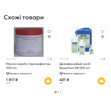
Схожі товари
код 3062
код 563
0
0
Маска-скраб з термоефектом,
Дезінфекційний засіб
500 мл.
Бациллол АФ 500 мл
Немає в наявності
Немає в наявності
1 817 ₴
401 ₴
40 $
9 $