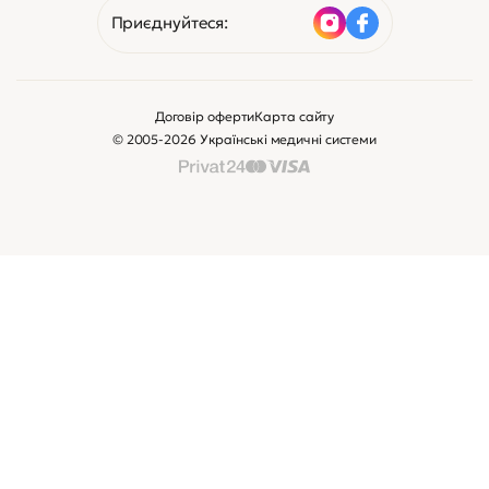
Зв’яжіться з нами
Клієнтам
Сертифікати:
Замовити дзвінок
Viber консультація
Приєднуйтеся: