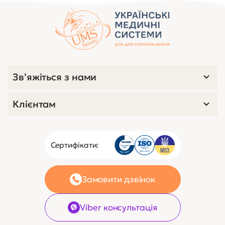
Переглянуті товари
код 3034
0
Маска для тьмяного і
ослабленого волосся з олією
чорниці 150 мл
Немає в наявності
208 ₴
5 $