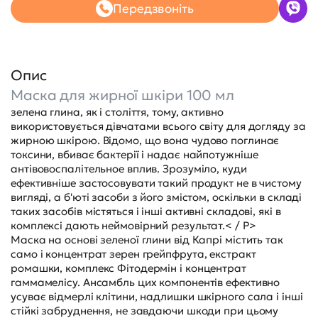
Передзвоніть
Опис
Маска для жирної шкіри 100 мл
зелена глина, як і століття, тому, активно
використовується дівчатами всього світу для догляду за
жирною шкірою. Відомо, що вона чудово поглинає
токсини, вбиває бактерії і надає найпотужніше
антівовоспалітельное вплив. Зрозуміло, куди
ефективніше застосовувати такий продукт не в чистому
вигляді, а б'юті засоби з його змістом, оскільки в складі
таких засобів містяться і інші активні складові, які в
комплексі дають неймовірний результат.< / P>
Маска на основі зеленої глини від Капрі містить так
само і концентрат зерен грейпфрута, екстракт
ромашки, комплекс Фітодермін і концентрат
гаммамелісу. Ансамбль цих компонентів ефективно
усуває відмерлі клітини, надлишки шкірного сала і інші
стійкі забруднення, не завдаючи шкоди при цьому