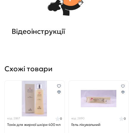
Відеоінструкції
Схожі товари
код 2867
код 2890
0
0
Тонік для жирної шкіри 400 мл
Гель лікувальний