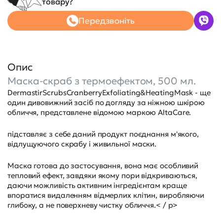
товару?
Передзвоніть
Опис
Маска-скраб з термоефектом, 500 мл.
DermastirScrubsCranberryExfoliating&HeatingMask - ще
один дивовижний засіб по догляду за ніжною шкірою
обличчя, представлене відомою маркою AltaCare.
підставляє з себе даний продукт поєднання м'якого,
відлущуючого скрабу і живильної маски.
Маска готова до застосування, вона має особливий
тепловий ефект, завдяки якому пори відкриваються,
даючи можливість активним інгредієнтам краще
впоратися видаленням відмерлих клітин, виробляючи
глибоку, а не поверхневу чистку обличчя.< / p>