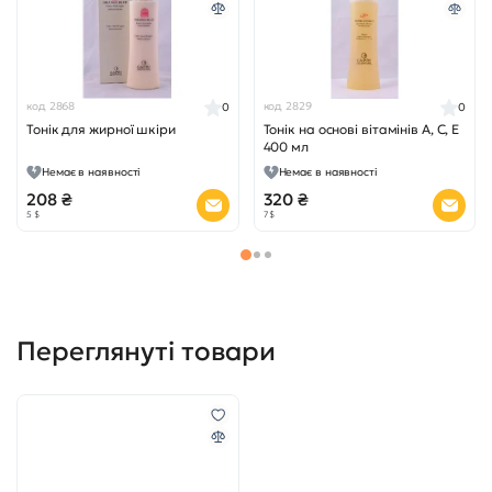
код 2868
код 2829
0
0
Тонік для жирної шкіри
Тонік на основі вітамінів А, С, Е
400 мл
Немає в наявності
Немає в наявності
208 ₴
320 ₴
5 $
7 $
Переглянуті товари