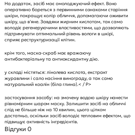
На додаток, засіб має омолоджуючий ефект. Воно
оперативно бореться з первинними ознаками старіння
шкіри, покращує колір обличчя, допомагаючи оживити
шкіру, що в'яне. Завдяки жирним кислотам, так само
володіє регенеруючими властивостями, що дозволяють
підтримувати оптимальний рівень вологи в шкірі,
сприяє реструктуризації клітин.
крім того, маска-скраб має вражаючу
антибактеріальну та антиоксидантну дію.
у складі містяться: лінолева кислота, екстракт
журавлини і сало насіння винограду, а так само
натуральний коалін (біла глина).< / P>
застосування засобу: на змочену водою шкіру нанести
рівномірним шаром маску. Залишити засіб на обличчі
слід не більше ніж на 10 хвилин, цього цілком
достатньо, оскільки засіб володіє тепловим ефектом, що
підвищує активність інгредієнтів.
Відгуки 0