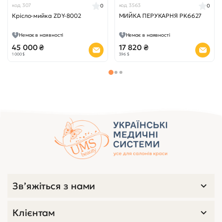
код 307
код 3563
0
0
Крісло-мийка ZDY-8002
МИЙКА ПЕРУКАРНЯ PK6627
Немає в наявності
Немає в наявності
45 000 ₴
17 820 ₴
1 000 $
396 $
Зв’яжіться з нами
Клієнтам