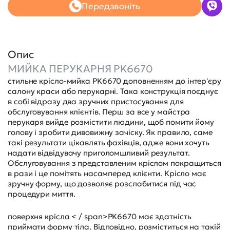
Передзвоніть
Опис
МИЙКА ПЕРУКАРНЯ PK6670
стильне крісло-мийка
PK6670
доповненням до інтер'єру
салону краси або перукарні. Така конструкція поєднує
в собі відразу два зручних пристосування для
обслуговування клієнтів. Перш за все у майстра
перукаря вийде розмістити людини, щоб помити йому
голову і зробити дивовижну зачіску. Як правило, саме
такі результати цікавлять фахівців, адже вони хочуть
надати відвідувачу приголомшливий результат.
Обслуговування з представленим кріслом покращиться
в рази і це помітять насамперед клієнти. Крісло має
зручну форму, що дозволяє розслабитися під час
процедури миття.
поверхня крісла < / span>
PK6670
має здатність
приймати форму тіла. Відповідно, розміститься на такій